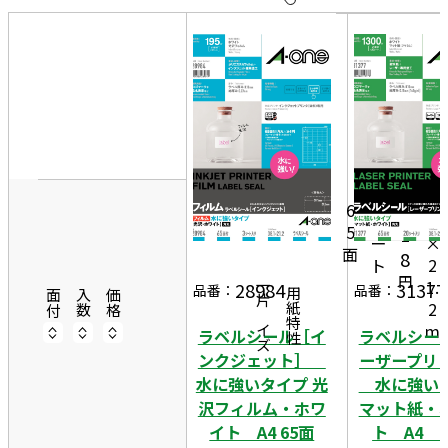
10
表
件
示
す
20
る
件
3
非
50
8.
表
件
1
示
1,
3
m
5
6
シ
m
5
1
ー
×
面
8
ト
2
円
1.
28984
31377
一片サイズ
品番：
品番：
商品情報
用紙特性
面付
入数
価格
2
m
ラベルシール［イ
ラベルシー
ンクジェット］
ーザープリ
水に強いタイプ 光
水に強い
沢フィルム・ホワ
マット紙・
イト A4 65面
ト A4 6