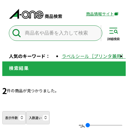
商品情報サイト
外
部
サ
イ
詳細
検索
ト
を
人気のキーワード：
ラベルシール［プリンタ兼用］
別
ウ
検索結果
イ
ン
ド
2
件の商品が見つかりました。
ウ
で
開
き
表示件数
入数違い
ま
す