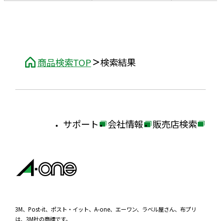
商品検索TOP
検索結果
サポート
会社情報
販売店検索
外
外
外
部
部
部
サ
サ
サ
イ
イ
イ
ト
ト
ト
を
を
を
3M、Post-it、ポスト・イット、A-one、エーワン、ラベル屋さん、布プリ
は、3M社の商標です。