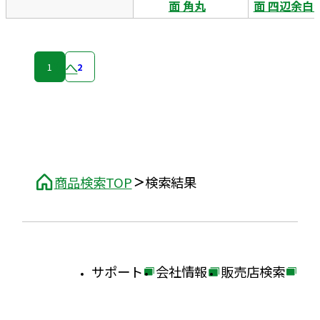
面 角丸
面 四辺余白
次へ
1
2
商品検索TOP
検索結果
サポート
会社情報
販売店検索
外
外
外
部
部
部