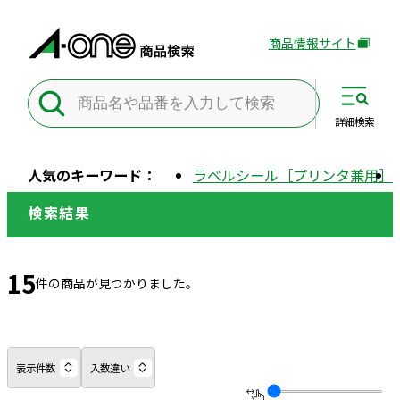
商品情報サイト
外
部
サ
イ
詳細
検索
ト
を
人気のキーワード：
ラベルシール［プリンタ兼用］
別
ウ
検索結果
イ
ン
ド
15
件の商品が見つかりました。
ウ
で
開
き
表示件数
入数違い
ま
す