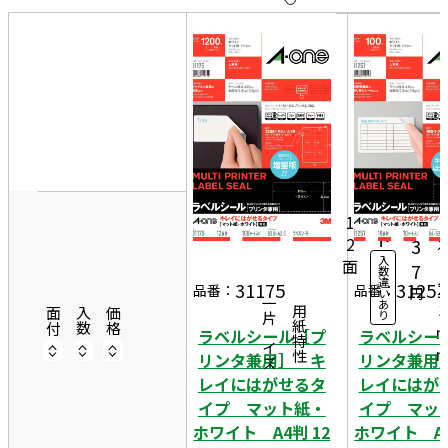
10
表
件
示
す
20
る
件
8
非
50
3
表
件
10
8
示
6,
0シ
ー
2
1
ト
2
3
入
面
4
7
数
違
2
31175
31251
品番：
品番：
円
い
一片サイズ
あ
3
商品情報
用紙特性
面付
入数
価格
り
ラベルシール［プ
ラベルシー
リンタ兼用］ キ
リンタ兼用
レイにはがせるタ
レイにはが
イプ マット紙・
イプ マッ
ホワイト A4判 12
ホワイト A4