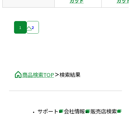
カット
カット
次へ
1
2
商品検索TOP
検索結果
サポート
会社情報
販売店検索
外
外
外
部
部
部