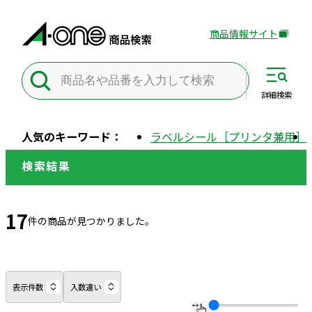
商品情報サイト
外
部
サ
イ
詳細
検索
ト
を
人気のキーワード：
ラベルシール［プリンタ兼用］
別
ウ
検索結果
イ
ン
ド
17
件の商品が見つかりました。
ウ
で
開
き
表示件数
入数違い
ま
す