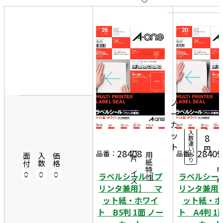
10
表
件
示
す
20
る
件
非
1
50
表
8
件
26
示
2
1,
シ
ノ
ー
2
ー
ト
カ
9
入
ッ
2
8
数
違
ト
5
円
い
28408
28409
一片サイズ
品番：
品番：
あ
商品情報
用紙特性
7
面付
入数
価格
り
ラベルシール［プ
ラベルシー
リンタ兼用］ マ
リンタ兼用
ット紙・ホワイ
ット紙・ホ
ト B5判 1面 ノー
ト A4判 1