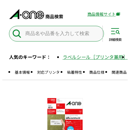
商品情報サイト
外
部
サ
イ
詳細
検索
ト
を
人気のキーワード：
ラベルシール［プリンタ兼用］
別
ウ
基本情報
対応プリンタ
粘着特性
商品仕様
関連商品
イ
ン
ド
ウ
で
開
き
ま
す