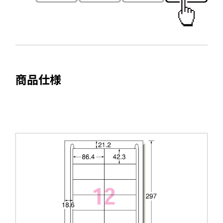
ド
ウ
で
開
き
ま
商品仕様
す