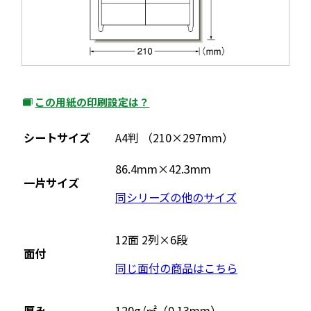
この用紙の印刷設定は？
外
部
シートサイズ
A4判 （210×297mm）
サ
イ
86.4mm×42.3mm
一片サイズ
ト
同シリーズの他のサイズ
を
別
ウ
12面 2列×6段
面付
イ
同じ面付の商品はこちら
ン
ド
ウ
厚み
120g/㎡（0.13mm）