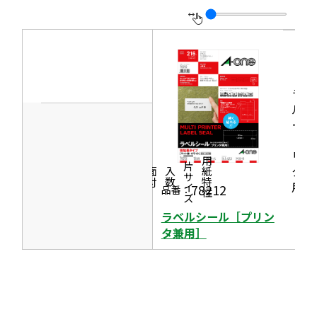
を
イ
別
ン
ウ
ド
イ
ウ
ン
ラベ
で
ド
ルシ
開
ール
ウ
き
［プ
で
ま
リン
一片サイズ
商品情報
シリーズ
用紙特性
開
タ兼
す
価格
面付
入数
き
用］
78212
品番：
ま
ラベルシール［プリン
す
タ兼用］