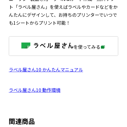
ト「ラベル屋さん」を使えばラベルやカードなどをか
んたんにデザインして、お持ちのプリンターでいつで
も1シートからプリント可能！
外
を使ってみる
部
サ
イ
ト
を
外
ラベル屋さん10 かんたんマニュアル
別
ウ
部
イ
サ
ン
外
ラベル屋さん10 動作環境
ド
イ
ウ
部
で
ト
開
サ
き
を
ま
イ
別
す
関連商品
ト
ウ