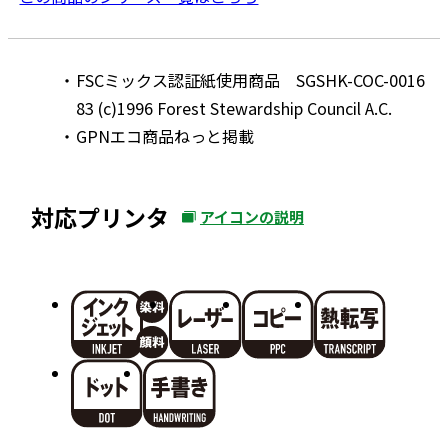
FSCミックス認証紙使用商品 SGSHK-COC-0016
83 (c)1996 Forest Stewardship Council A.C.
GPNエコ商品ねっと掲載
対応プリンタ
アイコンの説明
外
部
サ
イ
ト
を
別
ウ
イ