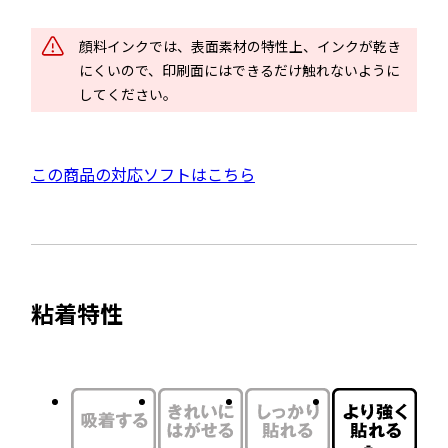
ン
ド
顔料インクでは、表面素材の特性上、インクが乾き
ウ
にくいので、印刷面にはできるだけ触れないように
で
してください。
開
き
ま
外
この商品の対応ソフトはこちら
す
部
サ
イ
ト
粘着特性
を
別
ウ
イ
ン