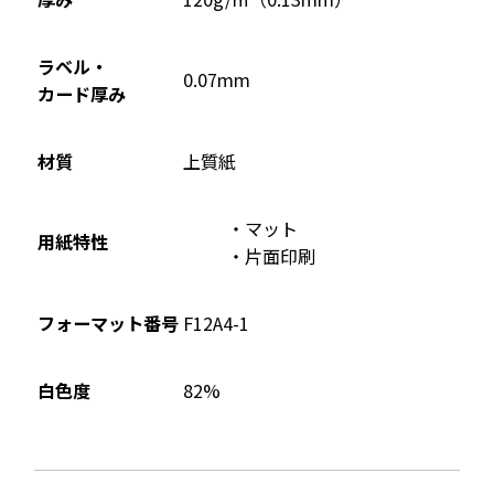
で
開
ラベル・
0.07mm
き
カード厚み
ま
す
材質
上質紙
マット
用紙特性
片面印刷
フォーマット番号
F12A4-1
82%
白色度