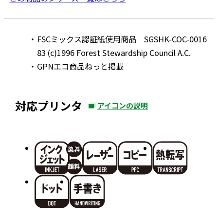
FSCミックス認証紙使用商品 SGSHK-COC-0016
83 (c)1996 Forest Stewardship Council A.C.
GPNエコ商品ねっと掲載
対応プリンタ
アイコンの説明
外
部
サ
イ
ト
を
別
ウ
イ