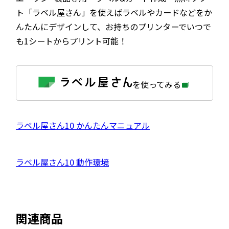
ト「ラベル屋さん」を使えばラベルやカードなどをか
んたんにデザインして、お持ちのプリンターでいつで
も1シートからプリント可能！
外
を使ってみる
部
サ
イ
ト
を
外
ラベル屋さん10 かんたんマニュアル
別
ウ
部
イ
サ
ン
外
ラベル屋さん10 動作環境
ド
イ
ウ
部
で
ト
開
サ
き
を
ま
イ
別
す
関連商品
ト
ウ