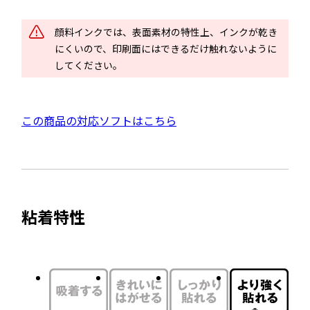
ン
ド
顔料インクでは、表面素材の特性上、インクが乾き
ウ
にくいので、印刷面にはできるだけ触れないように
で
してください。
開
き
ま
外
この商品の対応ソフトはこちら
す
部
サ
イ
ト
粘着特性
を
別
ウ
イ
ン