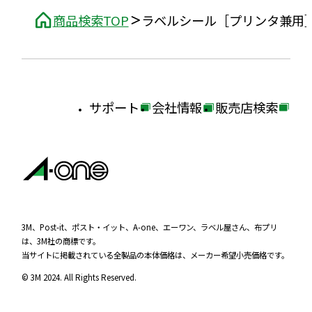
商品検索TOP
ラベルシール［プリンタ兼用
サポート
会社情報
販売店検索
外
外
外
部
部
部
サ
サ
サ
イ
イ
イ
ト
ト
ト
を
を
を
3M、Post-it、ポスト・イット、A-one、エーワン、ラベル屋さん、布プリ
は、3M社の商標です。
別
別
別
当サイトに掲載されている全製品の本体価格は、メーカー希望小売価格です。
ウ
ウ
ウ
© 3M 2024. All Rights Reserved.
イ
イ
イ