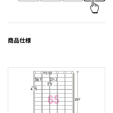
ド
ウ
で
開
き
ま
商品仕様
す