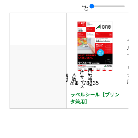
を
イ
別
ン
ウ
ド
イ
ウ
ン
ラベ
で
ド
ルシ
開
ール
ウ
き
［プ
で
ま
リン
一片サイズ
商品情報
シリーズ
用紙特性
開
タ兼
す
価格
面付
入数
き
用］
78265
品番：
ま
ラベルシール［プリン
す
タ兼用］