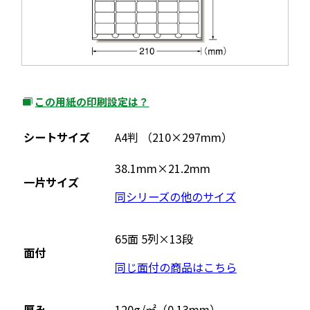
この用紙の印刷設定は？
外
部
シートサイズ
A4判 （210×297mm）
サ
イ
38.1mm×21.2mm
一片サイズ
ト
同シリーズの他のサイズ
を
別
ウ
65面 5列×13段
面付
イ
同じ面付の商品はこちら
ン
ド
ウ
厚み
120g/㎡（0.13mm）