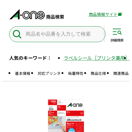
商品情報サイト
外
部
サ
イ
詳細
検索
ト
を
人気のキーワード：
ラベルシール［プリンタ兼用］
別
ウ
基本情報
対応プリンタ
粘着特性
商品仕様
関連商品
イ
ン
ド
ウ
で
開
き
ま
す