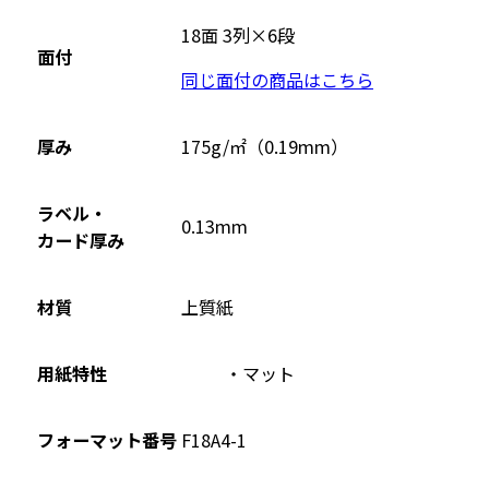
別
ウ
18面 3列×6段
面付
イ
同じ面付の商品はこちら
ン
ド
ウ
厚み
175g/㎡（0.19mm）
で
開
ラベル・
0.13mm
き
カード厚み
ま
す
材質
上質紙
用紙特性
マット
フォーマット番号
F18A4-1