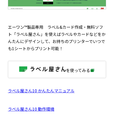
エーワン™製品専用 ラベル&カード作成・無料ソフ
ト「ラベル屋さん」を使えばラベルやカードなどをか
んたんにデザインして、お持ちのプリンターでいつで
も1シートからプリント可能！
外
を使ってみる
部
サ
イ
ト
を
外
ラベル屋さん10 かんたんマニュアル
別
ウ
部
イ
サ
ン
外
ラベル屋さん10 動作環境
ド
イ
ウ