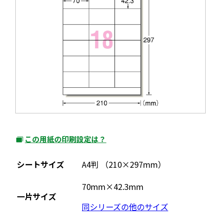
この用紙の印刷設定は？
外
部
シートサイズ
A4判 （210×297mm）
サ
イ
70mm×42.3mm
一片サイズ
ト
同シリーズの他のサイズ
を