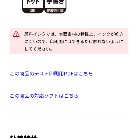
別
ウ
イ
ン
ド
顔料インクでは、表面素材の特性上、インクが乾き
ウ
にくいので、印刷面にはできるだけ触れないように
で
してください。
開
き
ま
P
この商品のテスト印刷用PDFはこちら
す
D
F
外
この商品の対応ソフトはこちら
資
部
料
サ
を
イ
別
ト
ウ