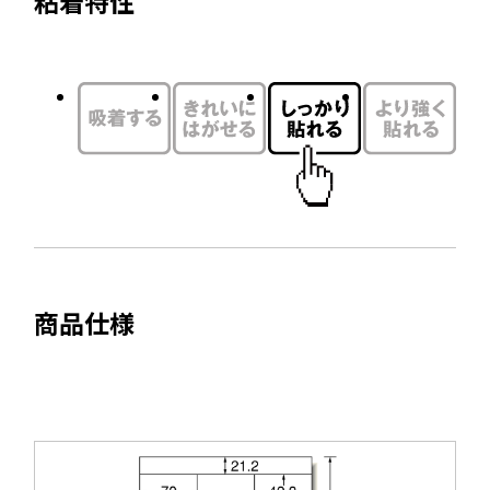
粘着特性
を
イ
別
ン
ウ
ド
イ
ウ
ン
で
ド
開
ウ
き
で
ま
開
す
き
ま
商品仕様
す