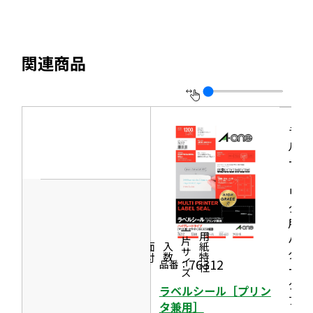
部
で
ト
開
サ
き
を
ま
イ
別
す
関連商品
ト
ウ
を
イ
別
ン
ウ
ラベ
ド
イ
ルシ
ウ
ール
ン
で
［プ
ド
開
リン
ウ
タ兼
き
で
用］
ま
一片サイズ
ハイ
商品情報
シリーズ
用紙特性
開
す
価格
面付
入数
グレ
き
76312
品番：
ード
ま
タイ
ラベルシール［プリン
す
プ
タ兼用］