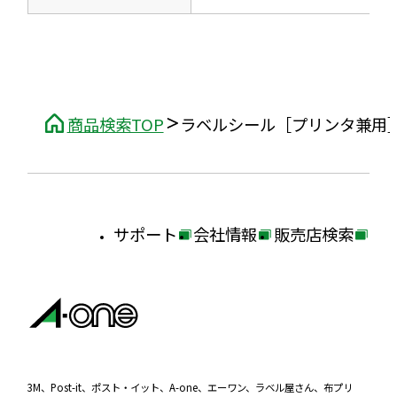
商品検索TOP
ラベルシール［プリンタ兼用
サポート
会社情報
販売店検索
外
外
外
部
部
部
サ
サ
サ
イ
イ
イ
ト
ト
ト
を
を
を
3M、Post-it、ポスト・イット、A-one、エーワン、ラベル屋さん、布プリ