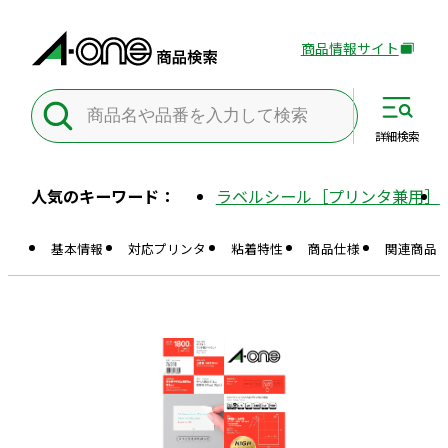
商品情報サイト
外
部
サ
イ
詳細
検索
ト
を
人気のキーワード：
ラベルシール［プリンタ兼用］
別
ウ
基本情報
対応プリンタ
粘着特性
商品仕様
関連商品
イ
ン
ド
ウ
で
開
き
ま
す