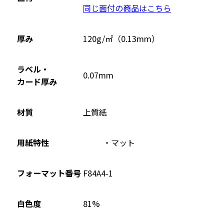
同じ面付の商品はこちら
ン
ド
ウ
厚み
120g/㎡（0.13mm）
で
開
ラベル・
0.07mm
き
カード厚み
ま
す
材質
上質紙
用紙特性
マット
フォーマット番号
F84A4-1
81%
白色度