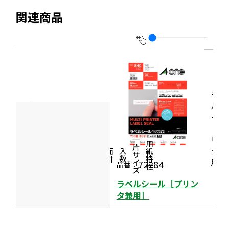
ま
イ
別
す
関連商品
ト
ウ
を
イ
別
ン
ウ
ド
イ
ウ
ン
ラベ
で
ド
ルシ
開
ール
ウ
き
［プ
で
ま
リン
一片サイズ
商品情報
シリーズ
用紙特性
開
タ兼
す
価格
面付
入数
き
用］
72284
品番：
ま
ラベルシール［プリン
す
タ兼用］