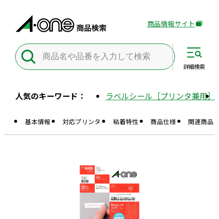
商品情報サイト
外
部
サ
イ
詳細
検索
ト
を
人気のキーワード：
ラベルシール［プリンタ兼用］
別
ウ
基本情報
対応プリンタ
粘着特性
商品仕様
関連商品
イ
ン
ド
ウ
で
開
き
ま
す