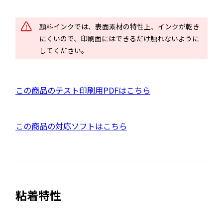
ン
ド
顔料インクでは、表面素材の特性上、インクが乾き
ウ
にくいので、印刷面にはできるだけ触れないように
で
してください。
開
き
ま
P
この商品のテスト印刷用PDFはこちら
す
D
F
外
この商品の対応ソフトはこちら
資
部
料
サ
を
イ
別
ト
ウ
粘着特性
を
イ
別
ン