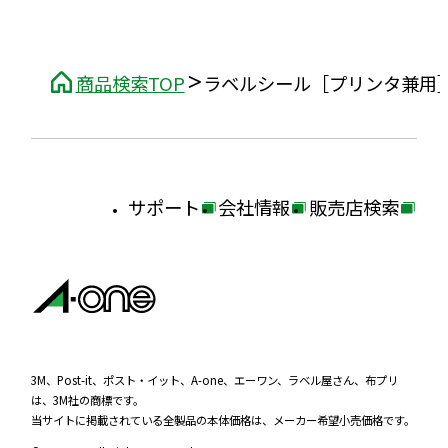
商品検索TOP
ラベルシール［プリンタ兼用
サポート
会社情報
販売店検索
外
外
外
部
部
部
サ
サ
サ
イ
イ
イ
ト
ト
ト
を
を
を
3M、Post-it、ポスト・イット、A-one、エーワン、ラベル屋さん、布プリ
は、3M社の商標です。
別
別
別
当サイトに掲載されている全製品の本体価格は、メーカー希望小売価格です。
ウ
ウ
ウ