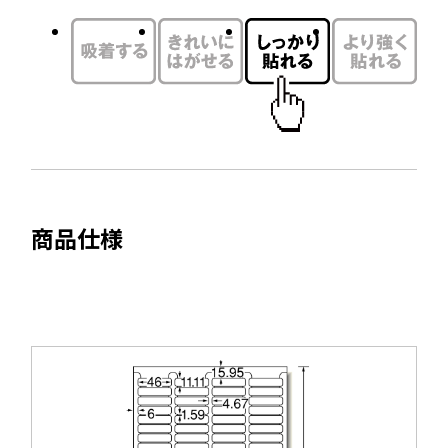
ウ
ド
イ
ウ
ン
で
ド
開
ウ
き
で
ま
開
す
き
ま
商品仕様
す