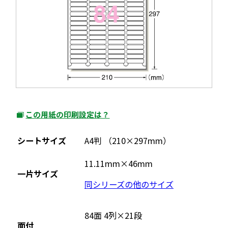
この用紙の印刷設定は？
外
部
シートサイズ
A4判 （210×297mm）
サ
イ
11.11mm×46mm
一片サイズ
ト
同シリーズの他のサイズ
を
別
ウ
84面 4列×21段
面付
イ