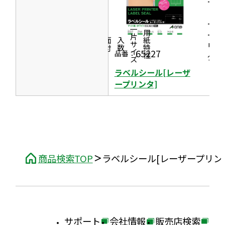
ール
ウ
［レ
き
で
ーザ
ま
一片サイズ
ープ
商品情報
シリーズ
用紙特性
開
す
価格
面付
入数
リン
き
65227
品番：
タ］
ま
ラベルシール[レーザ
す
ープリンタ]
商品検索TOP
ラベルシール[レーザープリン
サポート
会社情報
販売店検索