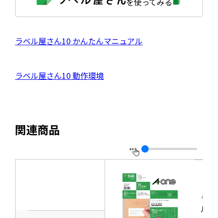
を使ってみる
部
サ
イ
ト
を
外
ラベル屋さん10 かんたんマニュアル
別
ウ
部
イ
サ
ン
外
ラベル屋さん10 動作環境
ド
イ
ウ
部
で
ト
開
サ
き
を
ま
イ
別
す
関連商品
ト
ウ
を
イ
別
ン
ウ
ド
イ
ウ
ラベ
ン
で
ルシ
ド
開