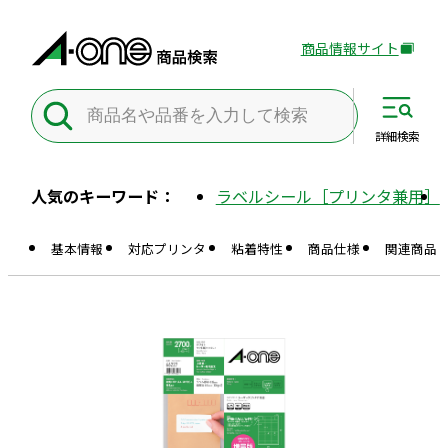
商品情報サイト
外
部
サ
イ
詳細
検索
ト
を
人気のキーワード：
ラベルシール［プリンタ兼用］
別
ウ
基本情報
対応プリンタ
粘着特性
商品仕様
関連商品
イ
ン
ド
ウ
で
開
き
ま
す