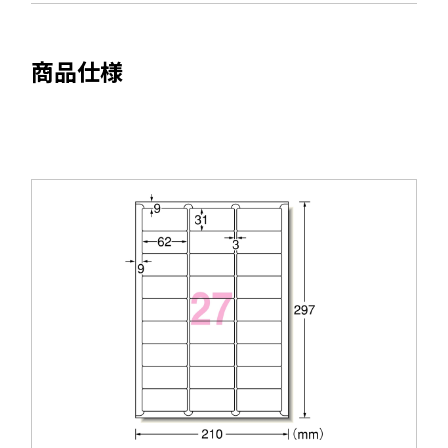
開
す
き
ま
商品仕様
す