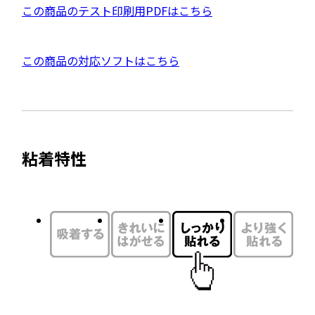
ウ
P
この商品のテスト印刷用PDFはこちら
イ
D
ン
F
ド
外
この商品の対応ソフトはこちら
資
ウ
部
料
で
サ
を
開
イ
別
き
ト
ウ
ま
粘着特性
を
す
イ
別
ン
ウ
ド
イ
ウ
ン
で
ド
開
ウ
き
で
ま