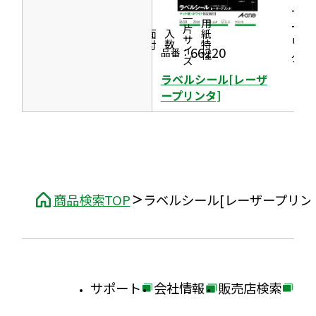
で
ーザ
ま
一片サイズ
ープ
商品情報
シリーズ
用紙特性
開
す
価格
面付
入数
リン
き
66220
品番：
タ］
ま
ラベルシール[レーザ
す
ープリンタ]
商品検索TOP
ラベルシール[レーザープリン
サポート
会社情報
販売店検索
外
外
外