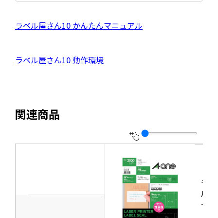
イ
ト
を
外
ラベル屋さん10 かんたんマニュアル
別
ウ
部
イ
サ
ン
外
ラベル屋さん10 動作環境
ド
イ
ウ
部
で
ト
開
サ
き
を
ま
イ
別
す
関連商品
ト
ウ
を
イ
別
ン
ウ
ド
イ
ウ
ラベ
ン
で
ルシ
ド
開
ール
ウ
［レ
き