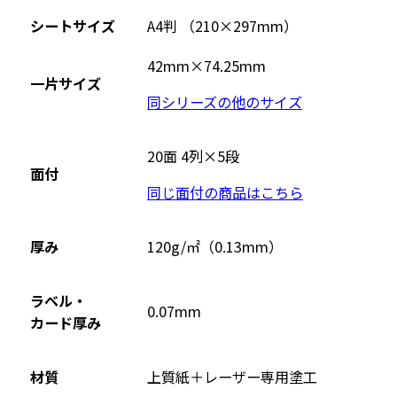
シートサイズ
A4判 （210×297mm）
42mm×74.25mm
一片サイズ
同シリーズの他のサイズ
20面 4列×5段
面付
同じ面付の商品はこちら
厚み
120g/㎡（0.13mm）
ラベル・
0.07mm
カード厚み
材質
上質紙＋レーザー専用塗工