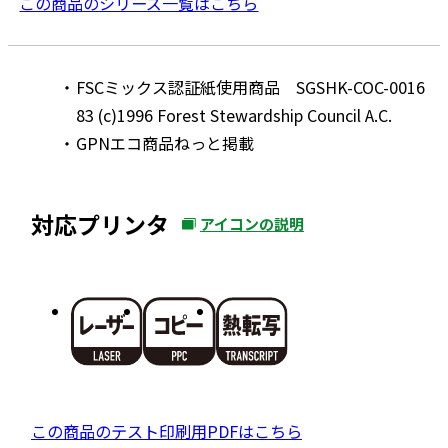
この商品のシリーズ一覧はこちら
FSCミックス認証紙使用商品 SGSHK-COC-0016
83 (c)1996 Forest Stewardship Council A.C.
GPNエコ商品ねっと掲載
対応プリンタ
アイコンの説明
外
部
サ
イ
ト
を
別
ウ
P
この商品のテスト印刷用PDFはこちら
イ