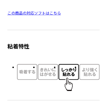
D
ン
F
ド
外
この商品の対応ソフトはこちら
資
ウ
部
料
で
サ
を
開
イ
別
き
ト
ウ
ま
粘着特性
を
す
イ
別
ン
ウ
ド
イ
ウ
ン
で
ド
開
ウ
き
で
ま
開
す
き