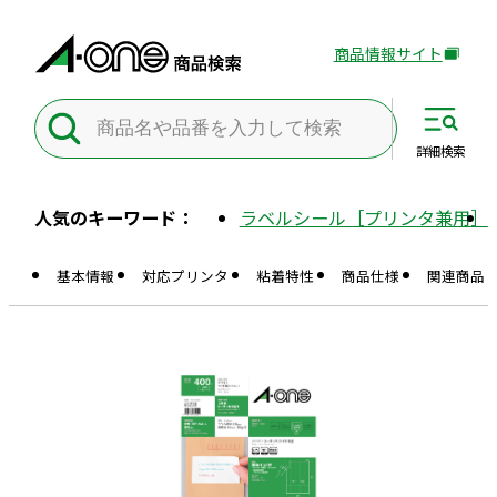
商品情報サイト
外
部
サ
イ
詳細
検索
ト
を
人気のキーワード：
ラベルシール［プリンタ兼用］
別
ウ
基本情報
対応プリンタ
粘着特性
商品仕様
関連商品
イ
ン
ド
ウ
で
開
き
ま
す