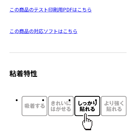
ウ
P
この商品のテスト印刷用PDFはこちら
イ
D
ン
F
ド
外
この商品の対応ソフトはこちら
資
ウ
部
料
で
サ
を
開
イ
別
き
ト
ウ
ま
粘着特性
を
す
イ
別
ン
ウ
ド
イ
ウ
ン
で
ド
開
ウ
き
で