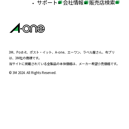
サポート
会社情報
販売店検索
外
外
外
部
部
部
サ
サ
サ
イ
イ
イ
ト
ト
ト
を
を
を
3M、Post-it、ポスト・イット、A-one、エーワン、ラベル屋さん、布プリ
は、3M社の商標です。
別
別
別
当サイトに掲載されている全製品の本体価格は、メーカー希望小売価格です。
ウ
ウ
ウ
© 3M 2024. All Rights Reserved.
イ
イ
イ
ン
ン
ン
ド
ド
ド
ウ
ウ
ウ
で
で
で
開
開
開