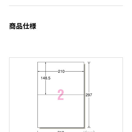
ま
開
す
き
ま
商品仕様
す