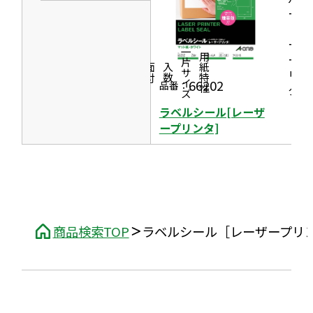
ド
開
ール
ウ
［レ
き
で
ーザ
ま
一片サイズ
ープ
商品情報
シリーズ
用紙特性
開
す
価格
面付
入数
リン
き
66202
品番：
タ］
ま
ラベルシール[レーザ
す
ープリンタ]
商品検索TOP
ラベルシール［レーザープリ