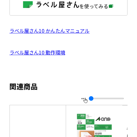
外
を使ってみる
部
サ
イ
ト
を
外
ラベル屋さん10 かんたんマニュアル
別
ウ
部
イ
サ
ン
外
ラベル屋さん10 動作環境
ド
イ
ウ
部
で
ト
開
サ
き
を
ま
イ
別
す
関連商品
ト
ウ
を
イ
別
ン
ウ
ド
イ
ウ
ラベ
ン
で
ルシ