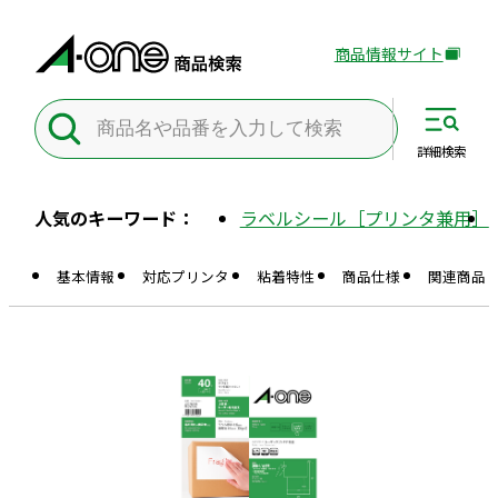
商品情報サイト
外
部
サ
イ
詳細
検索
ト
を
人気のキーワード：
ラベルシール［プリンタ兼用］
別
ウ
基本情報
対応プリンタ
粘着特性
商品仕様
関連商品
イ
ン
ド
ウ
で
開
き
ま
す