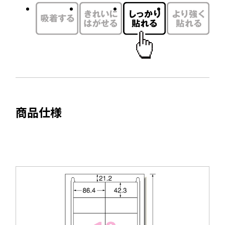
イ
ン
ド
ウ
で
開
き
ま
商品仕様
す