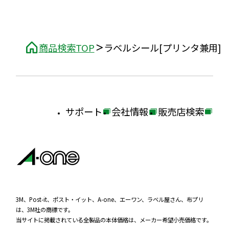
商品検索TOP
ラベルシール[プリンタ兼用]
サポート
会社情報
販売店検索
外
外
外
部
部
部
サ
サ
サ
イ
イ
イ
ト
ト
ト
を
を
を
3M、Post-it、ポスト・イット、A-one、エーワン、ラベル屋さん、布プリ
は、3M社の商標です。
別
別
別
当サイトに掲載されている全製品の本体価格は、メーカー希望小売価格です。