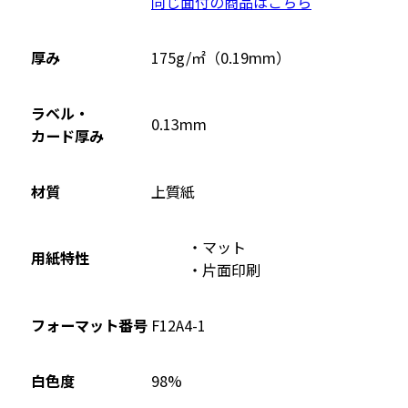
同じ面付の商品はこちら
ン
ド
ウ
厚み
175g/㎡（0.19mm）
で
開
ラベル・
0.13mm
き
カード厚み
ま
す
材質
上質紙
マット
用紙特性
片面印刷
フォーマット番号
F12A4-1
98%
白色度