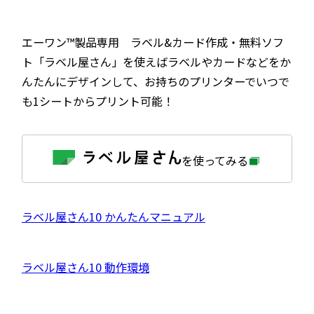
エーワン™製品専用 ラベル&カード作成・無料ソフ
ト「ラベル屋さん」を使えばラベルやカードなどをか
んたんにデザインして、お持ちのプリンターでいつで
も1シートからプリント可能！
外
を使ってみる
部
サ
イ
ト
を
外
ラベル屋さん10 かんたんマニュアル
別
ウ
部
イ
サ
ン
外
ラベル屋さん10 動作環境
ド
イ
ウ
部
で
ト
開
サ
き