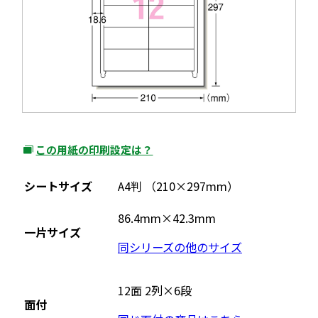
この用紙の印刷設定は？
外
部
シートサイズ
A4判 （210×297mm）
サ
イ
86.4mm×42.3mm
一片サイズ
ト
同シリーズの他のサイズ
を
別
ウ
12面 2列×6段
面付
イ