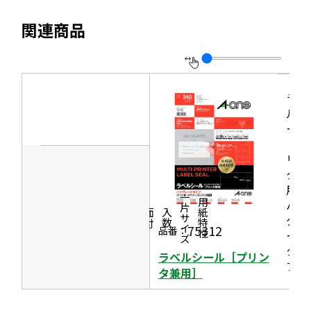
を
ま
イ
別
す
関連商品
ト
ウ
を
イ
別
ン
ウ
ラベ
ド
イ
ルシ
ウ
ール
ン
で
［プ
ド
開
リン
ウ
タ兼
き
で
用］
ま
一片サイズ
ハイ
商品情報
シリーズ
用紙特性
開
す
価格
面付
入数
グレ
き
75312
品番：
ード
ま
タイ
ラベルシール［プリン
す
プ
タ兼用］