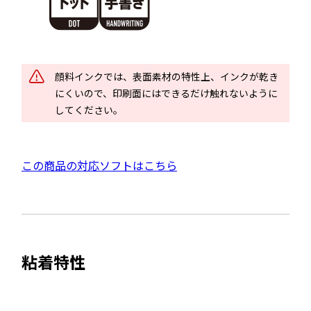
別
ウ
イ
ン
ド
顔料インクでは、表面素材の特性上、インクが乾き
ウ
にくいので、印刷面にはできるだけ触れないように
で
してください。
開
き
ま
外
この商品の対応ソフトはこちら
す
部
サ
イ
ト
粘着特性
を
別
ウ