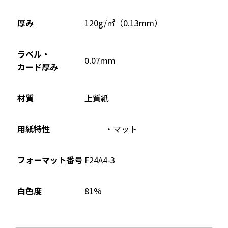
ド
ウ
厚み
120g/㎡（0.13mm）
で
開
ラベル・
0.07mm
き
カード厚み
ま
す
材質
上質紙
用紙特性
マット
フォーマット番号
F24A4-3
81%
白色度