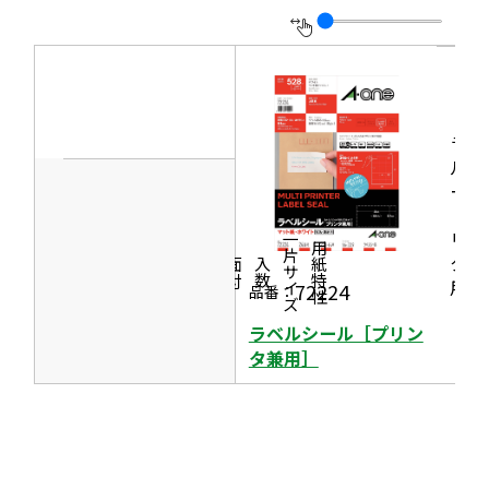
で
を
ン
開
別
ド
き
ウ
ウ
ま
イ
で
す
ン
ラベ
開
ド
ルシ
き
ール
ウ
ま
［プ
で
す
リン
一片サイズ
商品情報
シリーズ
用紙特性
開
タ兼
価格
面付
入数
き
用］
72224
品番：
ま
ラベルシール［プリン
す
タ兼用］