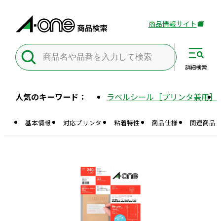
商品情報サイト
外
部
サ
イ
詳細
検索
ト
を
人気のキーワード：
ラベルシール［プリンタ兼用］
別
ウ
基本情報
対応プリンタ
粘着特性
商品仕様
関連商品
イ
ン
ド
ウ
で
開
き
ま
す