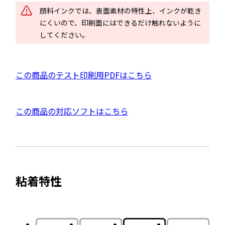
ド
顔料インクでは、表面素材の特性上、インクが乾き
ウ
にくいので、印刷面にはできるだけ触れないように
で
してください。
開
き
ま
P
この商品のテスト印刷用PDFはこちら
す
D
F
外
この商品の対応ソフトはこちら
資
部
料
サ
を
イ
別
ト
ウ
粘着特性
を
イ
別
ン
ウ
ド
イ