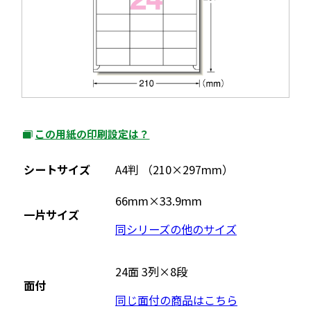
この用紙の印刷設定は？
外
部
シートサイズ
A4判 （210×297mm）
サ
イ
66mm×33.9mm
一片サイズ
ト
同シリーズの他のサイズ
を
別
ウ
24面 3列×8段
面付
イ
同じ面付の商品はこちら
ン