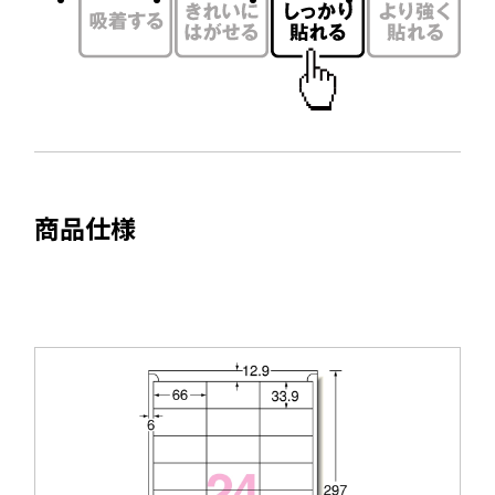
ウ
ン
で
ド
開
ウ
き
で
ま
開
す
き
ま
商品仕様
す