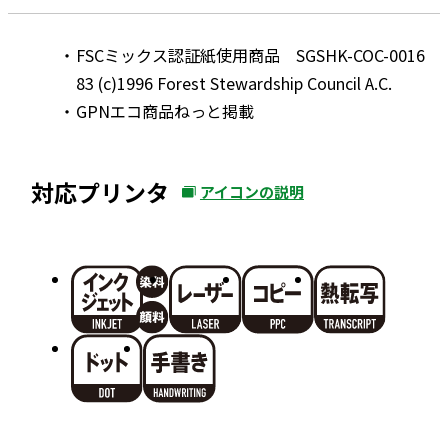
FSCミックス認証紙使用商品 SGSHK-COC-0016
83 (c)1996 Forest Stewardship Council A.C.
GPNエコ商品ねっと掲載
対応プリンタ
アイコンの説明
外
部
サ
イ
ト
を
別
ウ
イ
ン