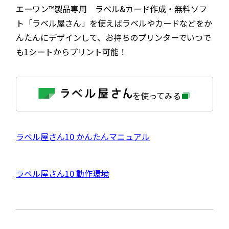
エーワン™製品専用 ラベル&カード作成・無料ソフ
ト「ラベル屋さん」を使えばラベルやカードなどをか
んたんにデザインして、お持ちのプリンターでいつで
も1シートからプリント可能！
外
を使ってみる
部
サ
イ
ト
を
外
ラベル屋さん10 かんたんマニュアル
別
ウ
部
イ
サ
ン
外
ラベル屋さん10 動作環境
ド
イ
ウ
部
で
ト
開
サ
き
を
ま
イ
別
す