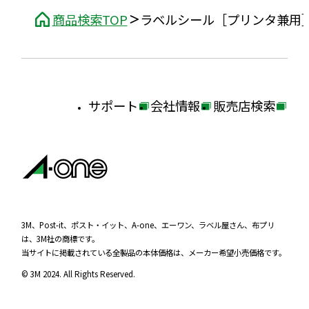
商品検索TOP
ラベルシール［プリンタ兼用
サポート
会社情報
販売店検索
外
外
外
部
部
部
サ
サ
サ
イ
イ
イ
ト
ト
ト
を
を
を
3M、Post-it、ポスト・イット、A-one、エーワン、ラベル屋さん、布プリ
は、3M社の商標です。
別
別
別
当サイトに掲載されている全製品の本体価格は、メーカー希望小売価格です。
ウ
ウ
ウ
© 3M 2024. All Rights Reserved.
イ
イ
イ