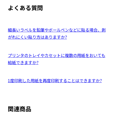
ト
ウ
よくある質問
を
イ
別
ン
ウ
ド
イ
外
細長いラベルを鉛筆やボールペンなどに貼る場合、剥
ウ
ン
部
がれにくい貼り方はありますか?
で
ド
サ
開
ウ
イ
き
外
プリンタのトレイやカセットに複数の用紙をおいても
で
ト
ま
部
給紙できますか?
開
を
す
サ
き
別
イ
ま
ウ
外
1度印刷した用紙を再度印刷することはできますか?
ト
す
イ
部
を
ン
サ
別
ド
イ
ウ
関連商品
ウ
ト
イ