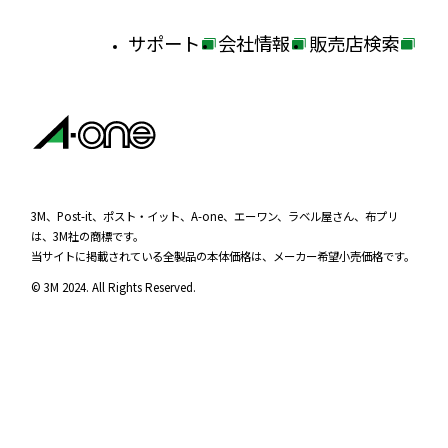
サポート
会社情報
販売店検索
外
外
外
部
部
部
サ
サ
サ
イ
イ
イ
ト
ト
ト
を
を
を
3M、Post-it、ポスト・イット、A-one、エーワン、ラベル屋さん、布プリ
は、3M社の商標です。
別
別
別
当サイトに掲載されている全製品の本体価格は、メーカー希望小売価格です。
ウ
ウ
ウ
© 3M 2024. All Rights Reserved.
イ
イ
イ
ン
ン
ン
ド
ド
ド
ウ
ウ
ウ
で
で
で