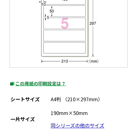
この用紙の印刷設定は？
外
部
シートサイズ
A4判 （210×297mm）
サ
イ
190mm×50mm
一片サイズ
ト
同シリーズの他のサイズ
を
別