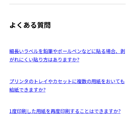
き
を
ま
イ
別
す
ト
ウ
よくある質問
を
イ
別
ン
ウ
ド
イ
外
細長いラベルを鉛筆やボールペンなどに貼る場合、剥
ウ
ン
部
がれにくい貼り方はありますか?
で
ド
サ
開
ウ
イ
き
外
プリンタのトレイやカセットに複数の用紙をおいても
で
ト
ま
部
給紙できますか?
開
を
す
サ
き
別
イ
ま
ウ
外
1度印刷した用紙を再度印刷することはできますか?
ト
す
イ
部
を
ン
サ
別