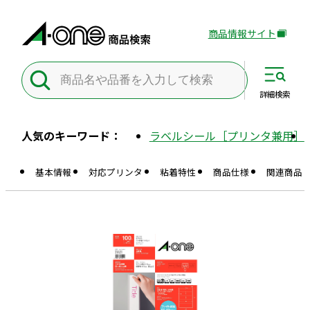
商品情報サイト
外
部
サ
イ
詳細
検索
ト
を
人気のキーワード：
ラベルシール［プリンタ兼用］
別
ウ
基本情報
対応プリンタ
粘着特性
商品仕様
関連商品
イ
ン
ド
ウ
で
開
き
ま
す