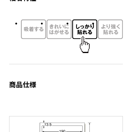
イ
別
ン
ウ
ド
イ
ウ
ン
で
ド
開
ウ
き
で
ま
開
す
き
ま
商品仕様
す