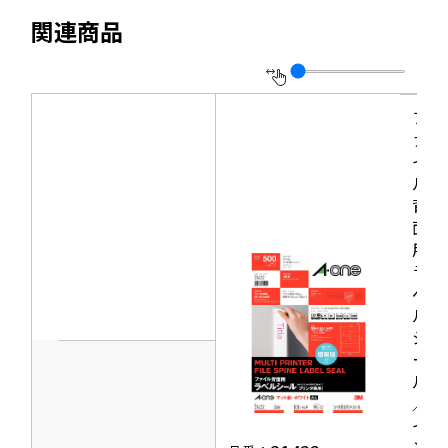
ド
イ
ウ
関連商品
ウ
ト
イ
で
を
ン
開
別
ド
き
ウ
フ
ウ
ァ
ま
イ
で
イ
す
ン
ル
開
ド
背
き
面
ウ
ま
用
で
す
ラ
開
ベ
き
ル
シ
ま
ー
す
ル
／
イ
ン