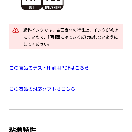
ウ
イ
ン
ド
顔料インクでは、表面素材の特性上、インクが乾き
ウ
にくいので、印刷面にはできるだけ触れないように
で
してください。
開
き
ま
P
この商品のテスト印刷用PDFはこちら
す
D
F
外
この商品の対応ソフトはこちら
資
部
料
サ
を
イ
別
ト
ウ
粘着特性
を