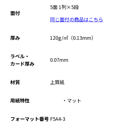
ウ
5面 1列×5段
面付
イ
同じ面付の商品はこちら
ン
ド
ウ
厚み
120g/㎡（0.13mm）
で
開
ラベル・
0.07mm
き
カード厚み
ま
す
材質
上質紙
用紙特性
マット
フォーマット番号
F5A4-3