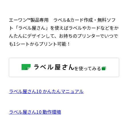
エーワン™製品専用 ラベル&カード作成・無料ソフ
ト「ラベル屋さん」を使えばラベルやカードなどをか
んたんにデザインして、お持ちのプリンターでいつで
も1シートからプリント可能！
外
を使ってみる
部
サ
イ
ト
を
外
ラベル屋さん10 かんたんマニュアル
別
ウ
部
イ
サ
ン
外
ラベル屋さん10 動作環境
ド
イ
ウ
部
で
ト
開
サ