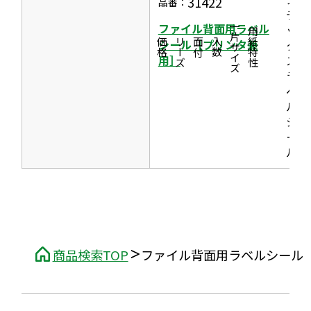
31422
品番：
デ
ファイル背面用ラベル
一片サイズ
ッ
商品情報
シリーズ
用紙特性
シール［プリンタ兼
価格
面付
入数
ク
用］
ス
ラ
ベ
ル
シ
ー
ル
商品検索TOP
ファイル背面用ラベルシール