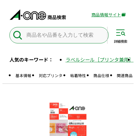
商品情報サイト
外
部
サ
イ
詳細
検索
ト
を
人気のキーワード：
ラベルシール［プリンタ兼用］
別
ウ
基本情報
対応プリンタ
粘着特性
商品仕様
関連商品
イ
ン
ド
ウ
で
開
き
ま
す