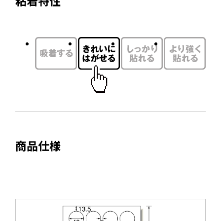
粘着特性
を
イ
別
ン
ウ
ド
イ
ウ
ン
で
ド
開
ウ
き
で
ま
開
す
き
ま
商品仕様
す