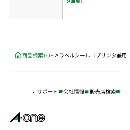
タ兼用］
プ
商品検索TOP
ラベルシール［プリンタ兼用
サポート
会社情報
販売店検索
外
外
外
部
部
部
サ
サ
サ
イ
イ
イ