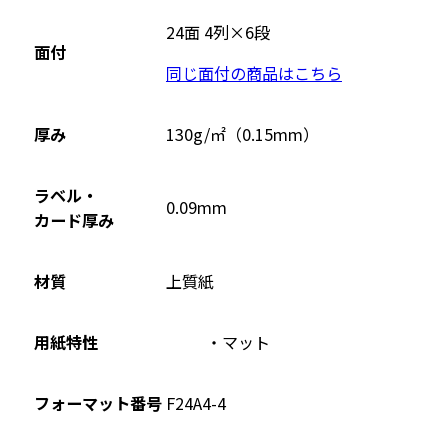
別
ウ
24面 4列×6段
面付
イ
同じ面付の商品はこちら
ン
ド
ウ
厚み
130g/㎡（0.15mm）
で
開
ラベル・
0.09mm
き
カード厚み
ま
す
材質
上質紙
用紙特性
マット
フォーマット番号
F24A4-4