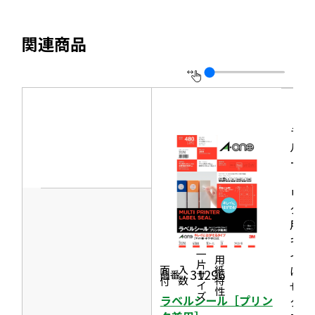
開
サ
き
を
ま
イ
別
す
関連商品
ト
ウ
を
イ
別
ン
ウ
ド
イ
ラベ
ウ
ン
ルシ
で
ール
ド
開
［プ
ウ
き
リン
で
タ兼
ま
開
用］
す
キレ
き
イに
一片サイズ
ま
商品情報
シリーズ
用紙特性
はが
価格
面付
入数
31296
品番：
す
せる
ラベルシール［プリン
タイ