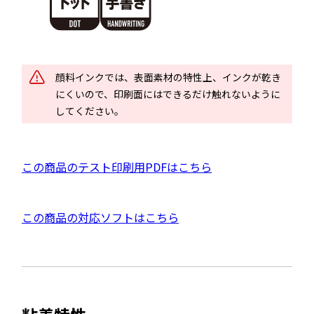
別
ウ
イ
ン
ド
顔料インクでは、表面素材の特性上、インクが乾き
ウ
にくいので、印刷面にはできるだけ触れないように
で
してください。
開
き
ま
P
この商品のテスト印刷用PDFはこちら
す
D
F
外
この商品の対応ソフトはこちら
資
部
料
サ
を
イ
別
ト
ウ