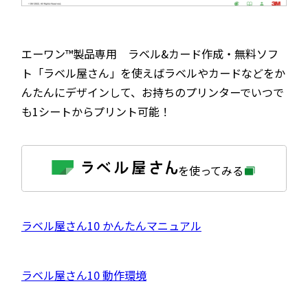
エーワン™製品専用 ラベル&カード作成・無料ソフ
ト「ラベル屋さん」を使えばラベルやカードなどをか
んたんにデザインして、お持ちのプリンターでいつで
も1シートからプリント可能！
外
を使ってみる
部
サ
イ
ト
を
外
ラベル屋さん10 かんたんマニュアル
別
ウ
部
イ
サ
ン
外
ラベル屋さん10 動作環境
ド
イ
ウ
部
で
ト