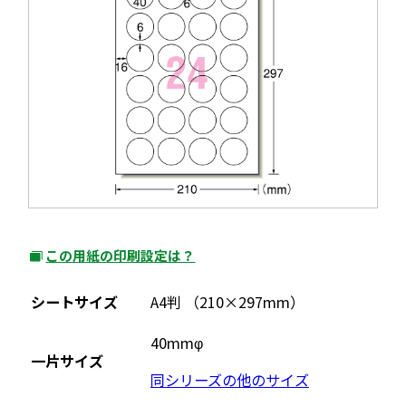
この用紙の印刷設定は？
外
部
シートサイズ
A4判 （210×297mm）
サ
イ
40mmφ
一片サイズ
ト
同シリーズの他のサイズ
を