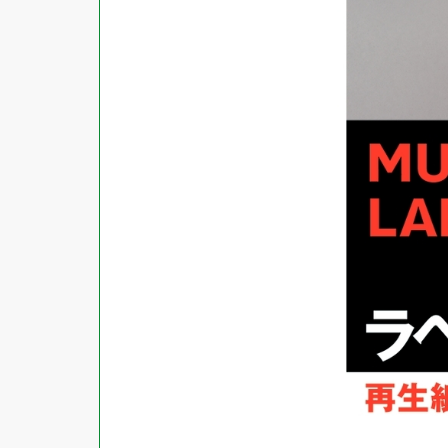
対応ソフト
下地がかくせる
水に強い
吸着
強粘着ラベル
超耐水ラベル
GPNエコ商品ねっと掲載商品
再生材使用商品
グリーン購入法適合商品
FSCミックス認証紙使用商品
水再分散型のり使用商品