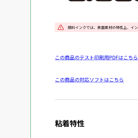
を
別
ウ
イ
顔料インクでは、表面素材の特性上、イン
ン
ド
ウ
P
この商品のテスト印刷用PDFはこちら
で
D
開
F
き
外
この商品の対応ソフトはこちら
資
ま
部
料
す
サ
を
イ
別
ト
ウ
粘着特性
を
イ
別
ン