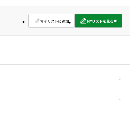
マイリストに追加
MYリストを見る
外
部
サ
イ
ト
を
別
ウ
イ
ン
ド
ウ
で
開
き
ま
す