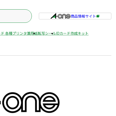
商品情報サイト
外
部
サ
ド 各種プリンタ兼用紙
転写シール
IDカード作成キット
イ
ト
を
別
ウ
イ
ン
ド
ウ
で
開
き
ま