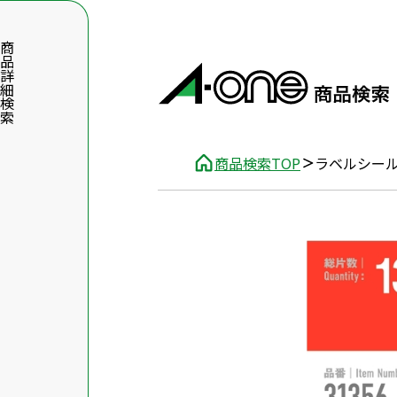
品詳細検索
商品検索TOP
ラベルシー
数字5桁を入力（半角数字）
前後に文字のある品番は、文字を除いて入力してください