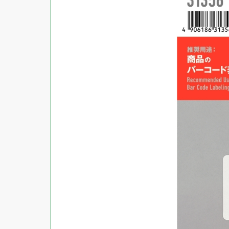
商品ジャンル
ラベル
使用プリンタ
カード
その他用紙
プリンタ兼用
用紙特性
用紙以外
インクジェット
レーザー
マット
シートサイズ
コピー機
光沢
熱転写
片面光沢
ラベル・カードサイズ
×
±
縦
mm
横
mm
ドットインパクト
両面光沢
貼る場所のサイズ
×
印刷しない
縦
mm
横
mm
フィルム
1シートあたりの面数
手書き
キレイにはがせる