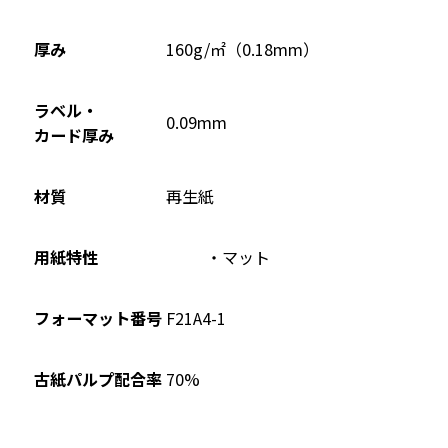
ド
ウ
厚み
160g/㎡（0.18mm）
で
開
ラベル・
0.09mm
き
カード厚み
ま
す
材質
再生紙
用紙特性
マット
フォーマット番号
F21A4-1
70%
古紙パルプ配合率