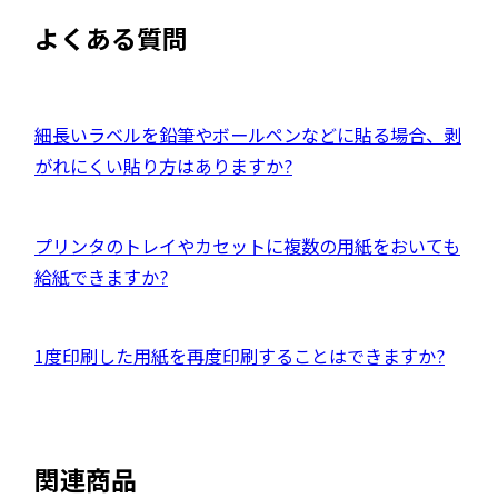
ト
ウ
よくある質問
を
イ
別
ン
ウ
ド
イ
外
細長いラベルを鉛筆やボールペンなどに貼る場合、剥
ウ
ン
部
がれにくい貼り方はありますか?
で
ド
サ
開
ウ
イ
き
外
プリンタのトレイやカセットに複数の用紙をおいても
で
ト
ま
部
給紙できますか?
開
を
す
サ
き
別
イ
ま
ウ
外
1度印刷した用紙を再度印刷することはできますか?
ト
す
イ
部
を
ン
サ
別
ド
イ
ウ
関連商品
ウ
ト
イ