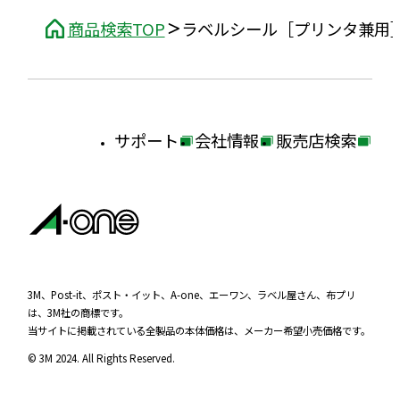
商品検索TOP
ラベルシール［プリンタ兼用
サポート
会社情報
販売店検索
外
外
外
部
部
部
サ
サ
サ
イ
イ
イ
ト
ト
ト
を
を
を
3M、Post-it、ポスト・イット、A-one、エーワン、ラベル屋さん、布プリ
は、3M社の商標です。
別
別
別
当サイトに掲載されている全製品の本体価格は、メーカー希望小売価格です。
ウ
ウ
ウ
© 3M 2024. All Rights Reserved.
イ
イ
イ