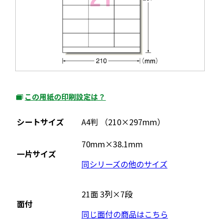
この用紙の印刷設定は？
外
部
シートサイズ
A4判 （210×297mm）
サ
イ
70mm×38.1mm
一片サイズ
ト
同シリーズの他のサイズ
を
別
ウ
21面 3列×7段
面付
イ
同じ面付の商品はこちら
ン