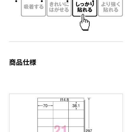
イ
ウ
ン
で
ド
開
ウ
き
で
ま
開
す
き
ま
商品仕様
す