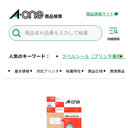
商品情報サイト
外
部
サ
イ
詳細
検索
ト
を
人気のキーワード：
ラベルシール［プリンタ兼用］
別
ウ
基本情報
対応プリンタ
粘着特性
商品仕様
関連商品
イ
ン
ド
ウ
で
開
き
ま
す