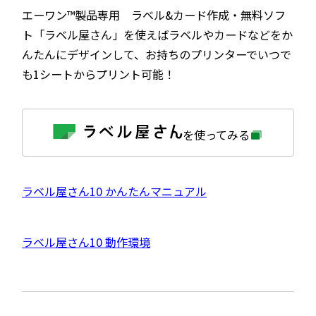
エーワン™製品専用 ラベル&カード作成・無料ソフ
ト「ラベル屋さん」を使えばラベルやカードなどをか
んたんにデザインして、お持ちのプリンターでいつで
も1シートからプリント可能！
外
を使ってみる
部
サ
イ
ト
を
外
ラベル屋さん10 かんたんマニュアル
別
ウ
部
イ
サ
ン
外
ラベル屋さん10 動作環境
ド
イ
ウ
部
で
ト
開
サ
き
を
ま
イ
別
す