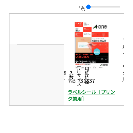
で
を
ン
開
別
ド
き
ウ
ウ
ま
イ
で
す
ン
ラベ
開
ド
ルシ
き
ール
ウ
ま
［プ
で
す
リン
一片サイズ
商品情報
シリーズ
用紙特性
開
タ兼
価格
面付
入数
き
用］
31337
品番：
ま
ラベルシール［プリン
す
タ兼用］