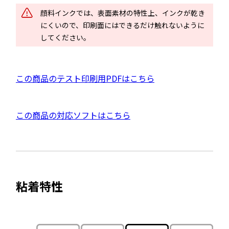
ド
顔料インクでは、表面素材の特性上、インクが乾き
ウ
にくいので、印刷面にはできるだけ触れないように
で
してください。
開
き
ま
P
この商品のテスト印刷用PDFはこちら
す
D
F
外
この商品の対応ソフトはこちら
資
部
料
サ
を
イ
別
ト
ウ
粘着特性
を
イ
別
ン
ウ
ド