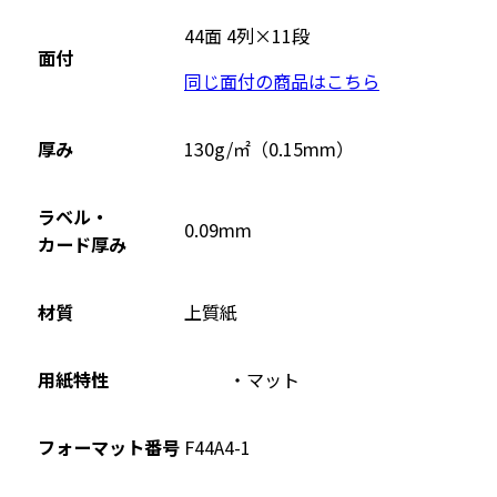
別
ウ
44面 4列×11段
面付
イ
同じ面付の商品はこちら
ン
ド
ウ
厚み
130g/㎡（0.15mm）
で
開
ラベル・
0.09mm
き
カード厚み
ま
す
材質
上質紙
用紙特性
マット
フォーマット番号
F44A4-1