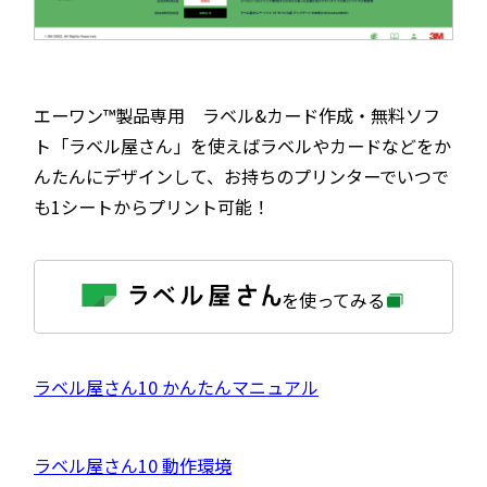
エーワン™製品専用 ラベル&カード作成・無料ソフ
ト「ラベル屋さん」を使えばラベルやカードなどをか
んたんにデザインして、お持ちのプリンターでいつで
も1シートからプリント可能！
外
を使ってみる
部
サ
イ
ト
を
外
ラベル屋さん10 かんたんマニュアル
別
ウ
部
イ
サ
ン
外
ラベル屋さん10 動作環境
ド
イ
ウ