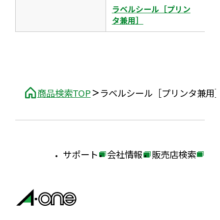
ま
ラベルシール［プリン
す
タ兼用］
商品検索TOP
ラベルシール［プリンタ兼用
サポート
会社情報
販売店検索
外
外
外
部
部
部
サ
サ
サ
イ
イ
イ