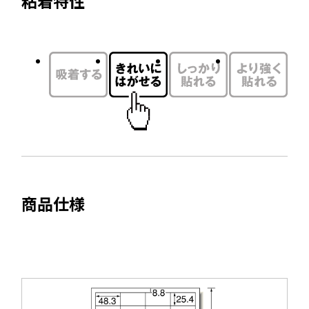
粘着特性
を
イ
別
ン
ウ
ド
イ
ウ
ン
で
ド
開
ウ
き
で
ま
開
す
き
ま
商品仕様
す