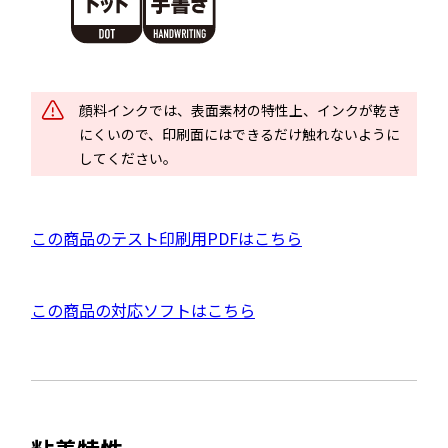
別
ウ
イ
ン
ド
顔料インクでは、表面素材の特性上、インクが乾き
ウ
にくいので、印刷面にはできるだけ触れないように
で
してください。
開
き
ま
P
この商品のテスト印刷用PDFはこちら
す
D
F
外
この商品の対応ソフトはこちら
資
部
料
サ
を
イ
別
ト
ウ