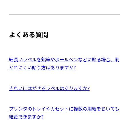
部
で
ト
開
サ
き
を
ま
イ
別
す
ト
ウ
よくある質問
を
イ
別
ン
ウ
ド
イ
外
細長いラベルを鉛筆やボールペンなどに貼る場合、剥
ウ
ン
部
がれにくい貼り方はありますか?
で
ド
サ
開
ウ
イ
き
外
きれいにはがせるラベルはありますか?
で
ト
ま
部
開
を
す
サ
き
別
外
プリンタのトレイやカセットに複数の用紙をおいても
イ
ま
ウ
部
給紙できますか?
ト
す
イ
サ
を