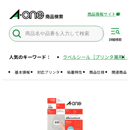
商品情報サイト
外
部
サ
イ
詳細
検索
ト
を
人気のキーワード：
ラベルシール［プリンタ兼用］
別
ウ
基本情報
対応プリンタ
粘着特性
商品仕様
関連商品
イ
ン
ド
ウ
で
開
き
ま
す