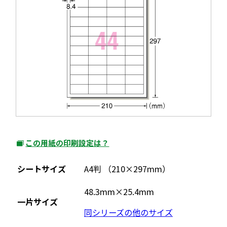
この用紙の印刷設定は？
外
部
シートサイズ
A4判 （210×297mm）
サ
イ
48.3mm×25.4mm
一片サイズ
ト
同シリーズの他のサイズ
を