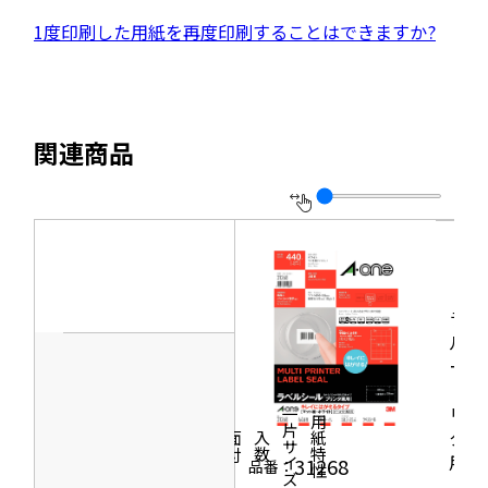
ン
イ
別
外
1度印刷した用紙を再度印刷することはできますか?
ド
ト
ウ
部
ウ
を
イ
サ
で
別
ン
イ
開
ウ
関連商品
ド
ト
き
イ
ウ
を
ま
ン
で
別
す
ド
開
ウ
ウ
き
イ
で
ま
ン
ラベ
開
す
ド
ルシ
き
ール
ウ
ま
［プ
で
す
リン
一片サイズ
商品情報
シリーズ
用紙特性
開
タ兼
価格
面付
入数
き
用］
31268
品番：