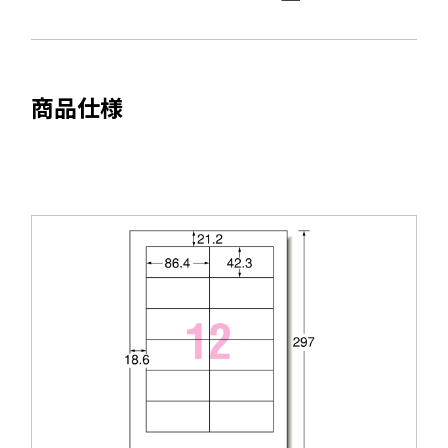
で
ま
開
す
き
ま
商品仕様
す