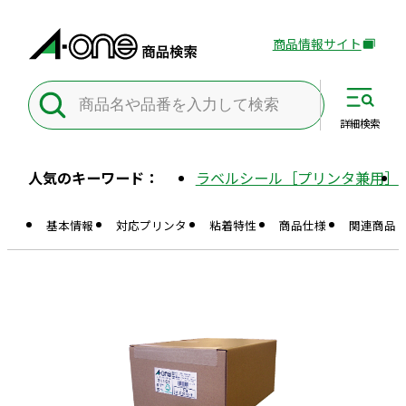
商品情報サイト
外
部
サ
イ
詳細
検索
ト
を
人気のキーワード：
ラベルシール［プリンタ兼用］
別
ウ
基本情報
対応プリンタ
粘着特性
商品仕様
関連商品
イ
ン
ド
ウ
で
開
き
ま
す