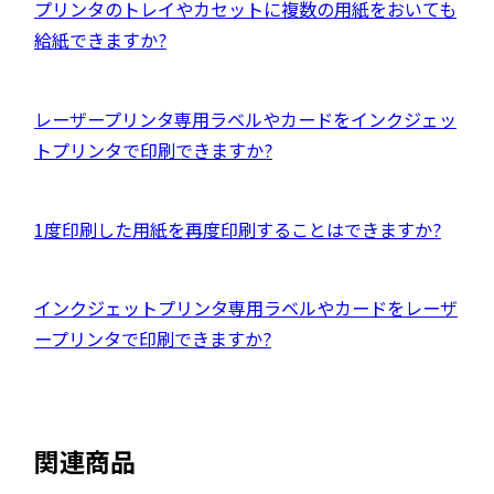
き
外
プリンタのトレイやカセットに複数の用紙をおいても
で
ト
ま
部
給紙できますか?
開
を
す
サ
き
別
イ
ま
ウ
外
レーザープリンタ専用ラベルやカードをインクジェッ
ト
す
イ
部
トプリンタで印刷できますか?
を
ン
サ
別
ド
イ
ウ
外
1度印刷した用紙を再度印刷することはできますか?
ウ
ト
イ
部
で
を
ン
サ
開
別
外
インクジェットプリンタ専用ラベルやカードをレーザ
ド
イ
き
ウ
部
ープリンタで印刷できますか?
ウ
ト
ま
イ
サ
で
を
す
ン
イ
開
別
ド
ト
き
ウ
関連商品
ウ
を
ま
イ
で
別