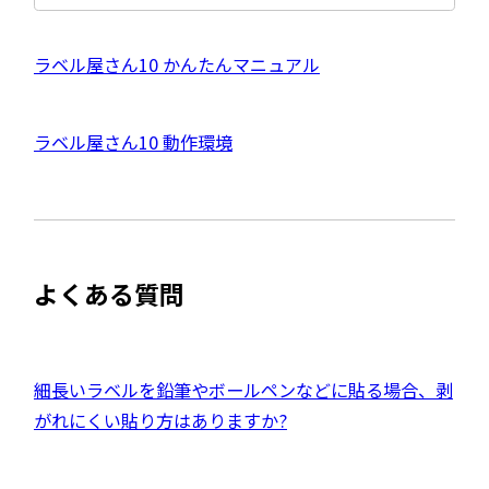
サ
イ
ト
を
外
ラベル屋さん10 かんたんマニュアル
別
ウ
部
イ
サ
ン
外
ラベル屋さん10 動作環境
ド
イ
ウ
部
で
ト
開
サ
き
を
ま
イ
別
す
ト
ウ
よくある質問
を
イ
別
ン
ウ
ド
イ
外
細長いラベルを鉛筆やボールペンなどに貼る場合、剥
ウ
ン
部
がれにくい貼り方はありますか?
で
ド
サ
開
ウ
イ