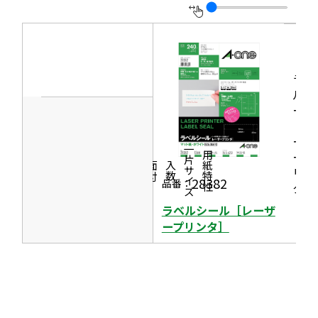
す
ン
開
ウ
ド
き
イ
ウ
ま
ン
で
す
ラベ
ド
開
ルシ
ウ
き
ール
で
［レ
ま
開
ーザ
す
一片サイズ
ープ
商品情報
シリーズ
用紙特性
き
価格
面付
入数
リン
ま
28382
品番：
タ］
す
ラベルシール［レーザ
ープリンタ］