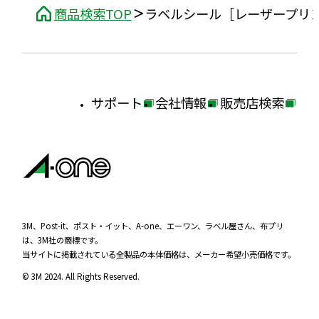
商品検索TOP
ラベルシール［レーザープリ
サポート
会社情報
販売店検索
外
外
外
部
部
部
サ
サ
サ
イ
イ
イ
ト
ト
ト
を
を
を
3M、Post-it、ポスト・イット、A-one、エーワン、ラベル屋さん、布プリ
は、3M社の商標です。
別
別
別
当サイトに掲載されている全製品の本体価格は、メーカー希望小売価格です。
ウ
ウ
ウ
© 3M 2024. All Rights Reserved.
イ
イ
イ
ン
ン
ン