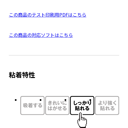
別
ウ
P
この商品のテスト印刷用PDFはこちら
イ
D
ン
F
ド
外
この商品の対応ソフトはこちら
資
ウ
部
料
で
サ
を
開
イ
別
き
ト
ウ
ま
粘着特性
を
す
イ
別
ン
ウ
ド
イ
ウ
ン
で
ド
開
ウ
き