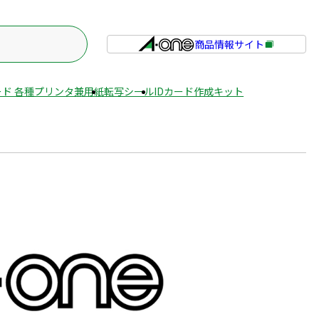
商品情報サイト
外
部
サ
ド 各種プリンタ兼用紙
転写シール
IDカード作成キット
イ
ト
を
別
ウ
イ
ン
ド
ウ
で
開
き
ま