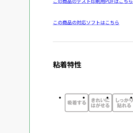
P
この商品のテスト印刷用PDFはこちら
ン
D
ド
F
外
この商品の対応ソフトはこちら
ウ
資
部
で
料
サ
開
を
イ
き
別
ト
ま
ウ
粘着特性
を
す
イ
別
ン
ウ
ド
イ
ウ
ン
で
ド
開
ウ
き
で
ま
開