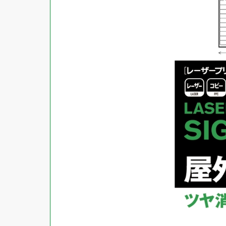
対応ソフト
下地がかくせる
水に強い
吸着
強粘着ラベル
超耐水ラベル
GPNエコ商品ねっと掲載商品
再生材使用商品
グリーン購入法適合商品
FSCミックス認証紙使用商品
水再分散型のり使用商品