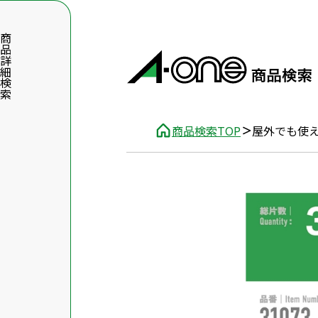
品詳細検索
商品検索TOP
屋外でも使
数字5桁を入力（半角数字）
前後に文字のある品番は、文字を除いて入力してください