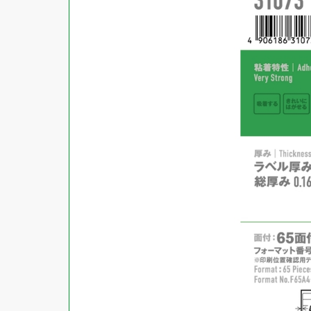
商品ジャンル
ラベル
使用プリンタ
カード
その他用紙
プリンタ兼用
用紙特性
用紙以外
インクジェット
レーザー
マット
シートサイズ
コピー機
光沢
熱転写
片面光沢
ラベル・カードサイズ
×
±
縦
mm
横
mm
ドットインパクト
両面光沢
貼る場所のサイズ
×
印刷しない
縦
mm
横
mm
フィルム
1シートあたりの面数
手書き
キレイにはがせる