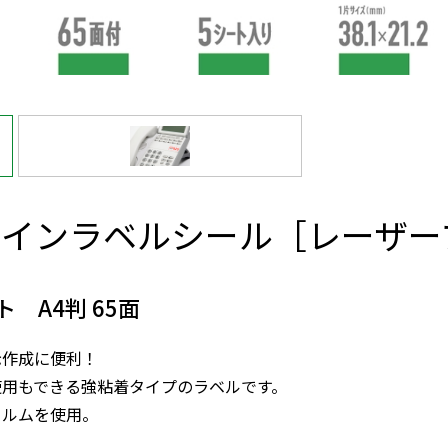
サインラベルシール［レーザー
 A4判 65面
示作成に便利！
使用もできる強粘着タイプのラベルです。
ィルムを使用。