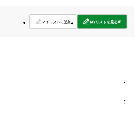
マイリストに追加
MYリストを見る
外
部
サ
イ
ト
を
別
ウ
イ
ン
ド
ウ
で
開
き
ま
す