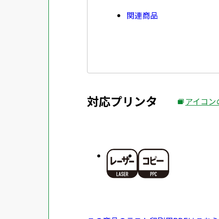
関連商品
対応プリンタ
アイコン
外
部
サ
イ
ト
を
別
ウ
イ