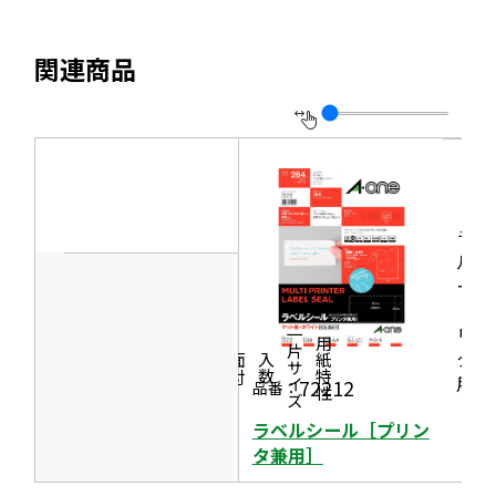
開
サ
き
を
ま
イ
別
す
関連商品
ト
ウ
を
イ
別
ン
ウ
ド
イ
ウ
ン
ラベ
で
ド
ルシ
開
ール
ウ
き
［プ
で
ま
リン
一片サイズ
商品情報
シリーズ
用紙特性
開
タ兼
す
価格
面付
入数
き
用］
72212
品番：
ま
ラベルシール［プリン
す
タ兼用］