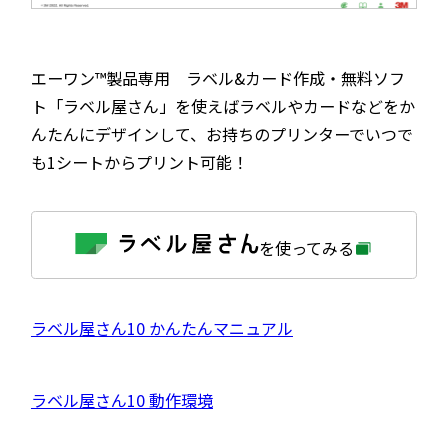
エーワン™製品専用 ラベル&カード作成・無料ソフ
ト「ラベル屋さん」を使えばラベルやカードなどをか
んたんにデザインして、お持ちのプリンターでいつで
も1シートからプリント可能！
外
を使ってみる
部
サ
イ
ト
を
外
ラベル屋さん10 かんたんマニュアル
別
ウ
部
イ
サ
ン
外
ラベル屋さん10 動作環境
ド
イ
ウ
部
で
ト