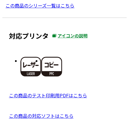
この商品のシリーズ一覧はこちら
対応プリンタ
アイコンの説明
外
部
サ
イ
ト
を
別
ウ
P
この商品のテスト印刷用PDFはこちら
イ
D
ン
F
ド
外
この商品の対応ソフトはこちら
資
ウ
部
料
で