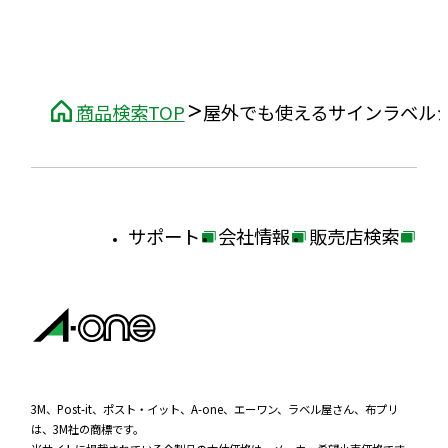
商品検索TOP
屋外でも使えるサインラベル
サポート
会社情報
販売店検索
外
外
外
部
部
部
サ
サ
サ
イ
イ
イ
ト
ト
ト
を
を
を
3M、Post-it、ポスト・イット、A-one、エーワン、ラベル屋さん、布プリ
は、3M社の商標です。
別
別
別