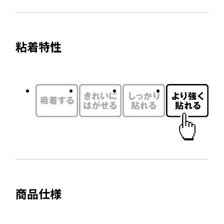
サ
を
開
イ
別
き
ト
ウ
ま
粘着特性
を
す
イ
別
ン
ウ
ド
イ
ウ
ン
で
ド
開
ウ
き
で
ま
開
す
き
ま
商品仕様
す