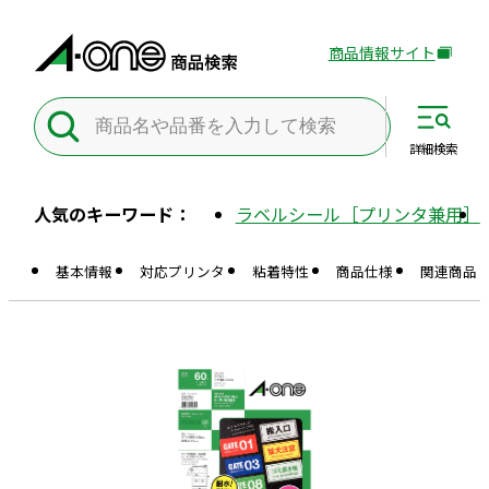
商品情報サイト
外
部
サ
イ
詳細
検索
ト
を
人気のキーワード：
ラベルシール［プリンタ兼用］
別
ウ
基本情報
対応プリンタ
粘着特性
商品仕様
関連商品
イ
ン
ド
ウ
で
開
き
ま
す