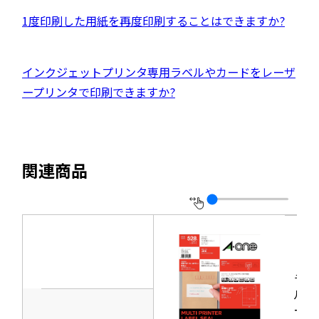
ド
イ
ウ
外
1度印刷した用紙を再度印刷することはできますか?
ウ
ト
イ
部
で
を
ン
サ
開
別
外
インクジェットプリンタ専用ラベルやカードをレーザ
ド
イ
き
ウ
部
ープリンタで印刷できますか?
ウ
ト
ま
イ
サ
で
を
す
ン
イ
開
別
ド
ト
き
ウ
関連商品
ウ
を
ま
イ
で
別
す
ン
開
ウ
ド
き
イ
ウ
ま
ン
で
す
ド
ラベ
開
ウ
ルシ
き
ール
で