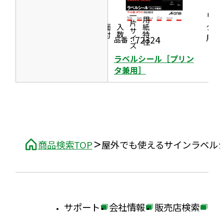
ま
［プ
開
す
リン
一片サイズ
商品情報
シリーズ
用紙特性
き
タ兼
価格
面付
入数
ま
用］
72324
品番：
す
ラベルシール［プリン
タ兼用］
商品検索TOP
屋外でも使えるサインラベル
サポート
会社情報
販売店検索
外
外
外