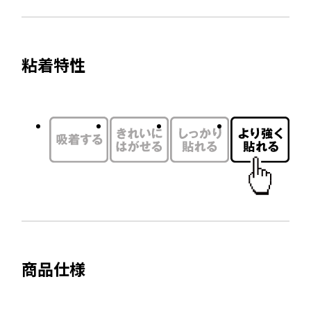
サ
を
開
イ
別
き
ト
ウ
ま
粘着特性
を
す
イ
別
ン
ウ
ド
イ
ウ
ン
で
ド
開
ウ
き
で
ま
開
す
き
ま
商品仕様
す