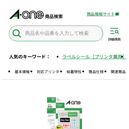
商品情報サイト
外
部
サ
イ
詳細
検索
ト
を
人気のキーワード：
ラベルシール［プリンタ兼用］
別
ウ
基本情報
対応プリンタ
粘着特性
商品仕様
関連商品
イ
ン
ド
ウ
で
開
き
ま
す