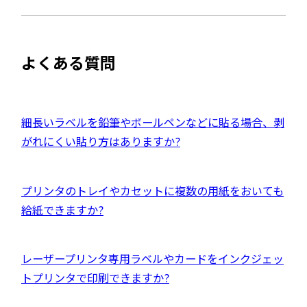
開
サ
き
を
ま
イ
別
す
ト
ウ
よくある質問
を
イ
別
ン
ウ
ド
イ
外
細長いラベルを鉛筆やボールペンなどに貼る場合、剥
ウ
ン
部
がれにくい貼り方はありますか?
で
ド
サ
開
ウ
イ
き
外
プリンタのトレイやカセットに複数の用紙をおいても
で
ト
ま
部
給紙できますか?
開
を
す
サ
き
別
イ
ま
ウ
外
レーザープリンタ専用ラベルやカードをインクジェッ
ト
す
イ
部
トプリンタで印刷できますか?
を
ン
サ
別