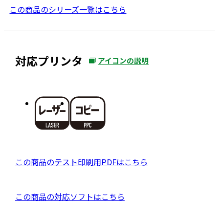
この商品のシリーズ一覧はこちら
対応プリンタ
アイコンの説明
外
部
サ
イ
ト
を
別
ウ
P
この商品のテスト印刷用PDFはこちら
イ
D
ン
F
ド
外
この商品の対応ソフトはこちら
資
ウ
部
料
で