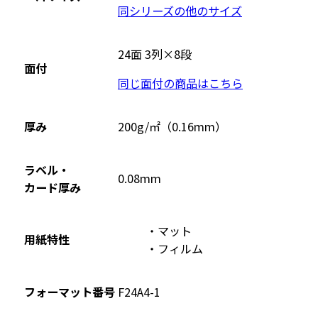
同シリーズの他のサイズ
24面 3列×8段
面付
同じ面付の商品はこちら
厚み
200g/㎡（0.16mm）
ラベル・
0.08mm
カード厚み
マット
用紙特性
フィルム
フォーマット番号
F24A4-1