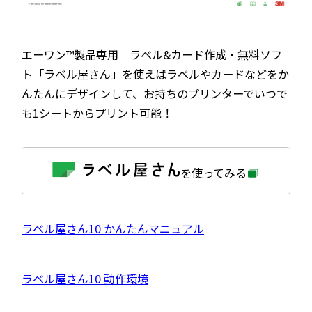
エーワン™製品専用 ラベル&カード作成・無料ソフ
ト「ラベル屋さん」を使えばラベルやカードなどをか
んたんにデザインして、お持ちのプリンターでいつで
も1シートからプリント可能！
外
を使ってみる
部
サ
イ
ト
を
外
ラベル屋さん10 かんたんマニュアル
別
ウ
部
イ
サ
ン
外
ラベル屋さん10 動作環境
ド
イ
ウ
部
で
ト