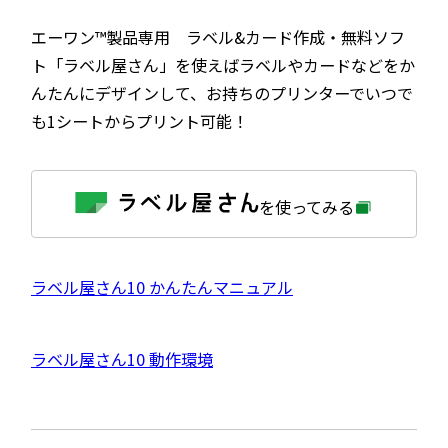
エーワン™製品専用 ラベル&カード作成・無料ソフ
ト「ラベル屋さん」を使えばラベルやカードなどをか
んたんにデザインして、お持ちのプリンターでいつで
も1シートからプリント可能！
外
を使ってみる
部
サ
イ
ト
を
外
ラベル屋さん10 かんたんマニュアル
別
ウ
部
イ
サ
ン
外
ラベル屋さん10 動作環境
ド
イ
ウ
部
で
ト
開
サ
き
を
ま
イ