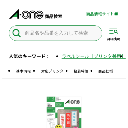
商品情報サイト
外
部
サ
イ
詳細
検索
ト
を
人気のキーワード：
ラベルシール［プリンタ兼用］
別
ウ
基本情報
対応プリンタ
粘着特性
商品仕様
イ
ン
ド
ウ
で
開
き
ま
す