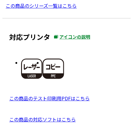
この商品のシリーズ一覧はこちら
対応プリンタ
アイコンの説明
外
部
サ
イ
ト
を
別
ウ
P
この商品のテスト印刷用PDFはこちら
イ
D
ン
F
ド
外
この商品の対応ソフトはこちら
資
ウ
部
料
で