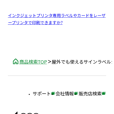
ト
イ
部
で
を
ン
サ
開
別
外
インクジェットプリンタ専用ラベルやカードをレーザ
ド
イ
き
ウ
部
ープリンタで印刷できますか?
ウ
ト
ま
イ
サ
で
を
す
ン
イ
開
別
ド
ト
き
ウ
ウ
を
ま
イ
で
別
す
ン
商品検索TOP
屋外でも使えるサインラベル
開
ウ
ド
き
イ
ウ
ま
ン
で
す
ド
開
サポート
会社情報
販売店検索
ウ
き
外
外
外
で
ま
部
部
部
開
す
サ
サ
サ