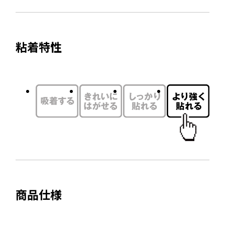
サ
を
開
イ
別
き
ト
ウ
ま
粘着特性
を
す
イ
別
ン
ウ
ド
イ
ウ
ン
で
ド
開
ウ
き
で
ま
開
す
き
ま
商品仕様
す