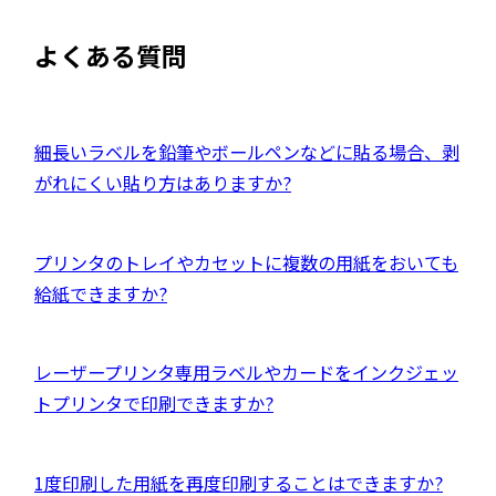
別
す
ト
ウ
よくある質問
を
イ
別
ン
ウ
ド
イ
外
細長いラベルを鉛筆やボールペンなどに貼る場合、剥
ウ
ン
部
がれにくい貼り方はありますか?
で
ド
サ
開
ウ
イ
き
外
プリンタのトレイやカセットに複数の用紙をおいても
で
ト
ま
部
給紙できますか?
開
を
す
サ
き
別
イ
ま
ウ
外
レーザープリンタ専用ラベルやカードをインクジェッ
ト
す
イ
部
トプリンタで印刷できますか?
を
ン
サ
別
ド
イ
ウ
外
1度印刷した用紙を再度印刷することはできますか?
ウ