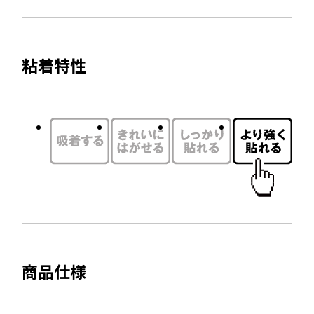
サ
を
開
イ
別
き
ト
ウ
ま
粘着特性
を
す
イ
別
ン
ウ
ド
イ
ウ
ン
で
ド
開
ウ
き
で
ま
開
す
き
ま
商品仕様
す