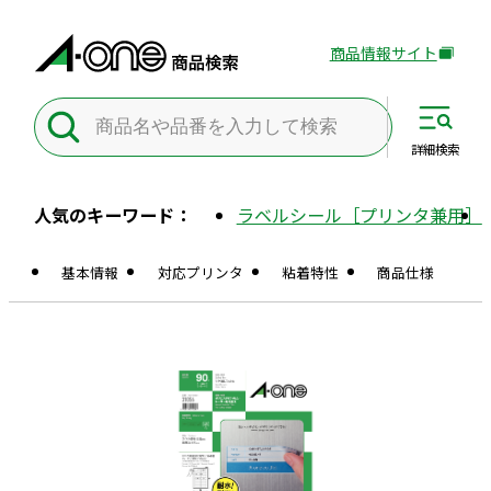
商品情報サイト
外
部
サ
イ
詳細
検索
ト
を
人気のキーワード：
ラベルシール［プリンタ兼用］
別
ウ
基本情報
対応プリンタ
粘着特性
商品仕様
イ
ン
ド
ウ
で
開
き
ま
す