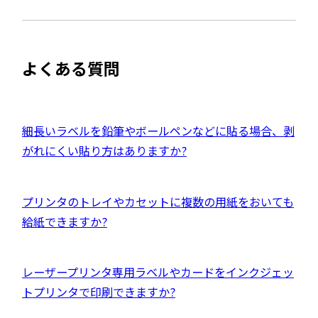
開
サ
き
を
ま
イ
別
す
ト
ウ
よくある質問
を
イ
別
ン
ウ
ド
イ
外
細長いラベルを鉛筆やボールペンなどに貼る場合、剥
ウ
ン
部
がれにくい貼り方はありますか?
で
ド
サ
開
ウ
イ
き
外
プリンタのトレイやカセットに複数の用紙をおいても
で
ト
ま
部
給紙できますか?
開
を
す
サ
き
別
イ
ま
ウ
外
レーザープリンタ専用ラベルやカードをインクジェッ
ト
す
イ
部
トプリンタで印刷できますか?
を
ン
サ