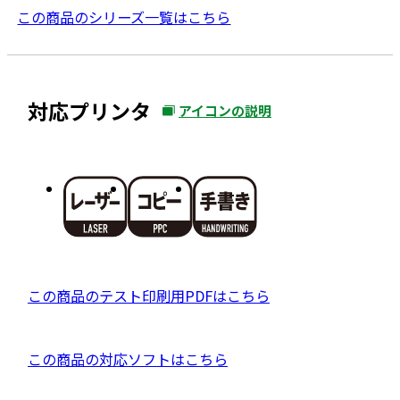
この商品のシリーズ一覧はこちら
対応プリンタ
アイコンの説明
外
部
サ
イ
ト
を
別
ウ
P
この商品のテスト印刷用PDFはこちら
イ
D
ン
F
ド
外
この商品の対応ソフトはこちら
資
ウ
部
料
で