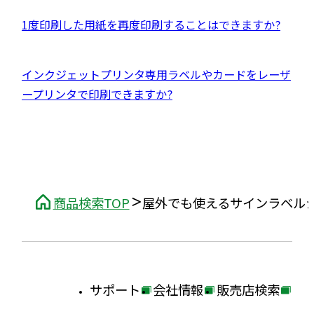
別
ド
イ
ウ
外
1度印刷した用紙を再度印刷することはできますか?
ウ
ト
イ
部
で
を
ン
サ
開
別
外
インクジェットプリンタ専用ラベルやカードをレーザ
ド
イ
き
ウ
部
ープリンタで印刷できますか?
ウ
ト
ま
イ
サ
で
を
す
ン
イ
開
別
ド
ト
き
ウ
ウ
を
ま
イ
で
別
す
ン
商品検索TOP
屋外でも使えるサインラベル
開
ウ
ド
き
イ
ウ
ま
ン
で
す
ド
開
サポート
会社情報
販売店検索
ウ
き
外
外
外
で