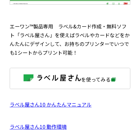
エーワン™製品専用 ラベル&カード作成・無料ソフ
ト「ラベル屋さん」を使えばラベルやカードなどをか
んたんにデザインして、お持ちのプリンターでいつで
も1シートからプリント可能！
外
を使ってみる
部
サ
イ
ト
を
外
ラベル屋さん10 かんたんマニュアル
別
ウ
部
イ
サ
ン
外
ラベル屋さん10 動作環境
ド
イ
ウ
部
で
ト