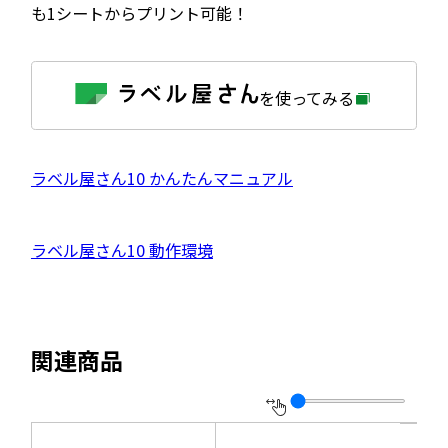
も1シートからプリント可能！
外
を使ってみる
部
サ
イ
ト
を
外
ラベル屋さん10 かんたんマニュアル
別
ウ
部
イ
サ
ン
外
ラベル屋さん10 動作環境
ド
イ
ウ
部
で
ト
開
サ
き
を
ま
イ
別
す
関連商品
ト
ウ
を
イ
別
ン
ウ