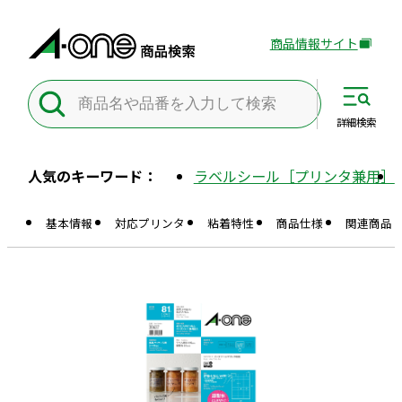
商品情報サイト
外
部
サ
イ
詳細
検索
ト
を
人気のキーワード：
ラベルシール［プリンタ兼用］
別
ウ
基本情報
対応プリンタ
粘着特性
商品仕様
関連商品
イ
ン
ド
ウ
で
開
き
ま
す