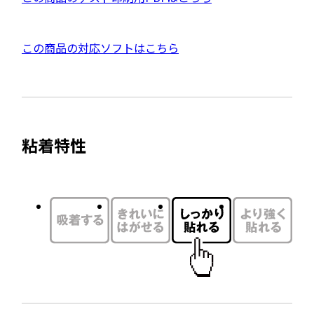
開
D
き
F
ま
外
この商品の対応ソフトはこちら
資
す
部
料
サ
を
イ
別
ト
ウ
粘着特性
を
イ
別
ン
ウ
ド
イ
ウ
ン
で
ド
開
ウ
き
で
ま
開
す