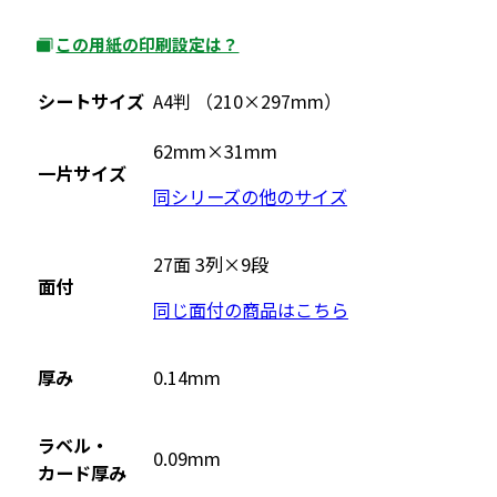
この用紙の印刷設定は？
外
部
シートサイズ
A4判 （210×297mm）
サ
イ
62mm×31mm
一片サイズ
ト
同シリーズの他のサイズ
を
別
ウ
27面 3列×9段
面付
イ
同じ面付の商品はこちら
ン
ド
ウ
厚み
0.14mm
で
開
ラベル・
0.09mm
き
カード厚み
ま