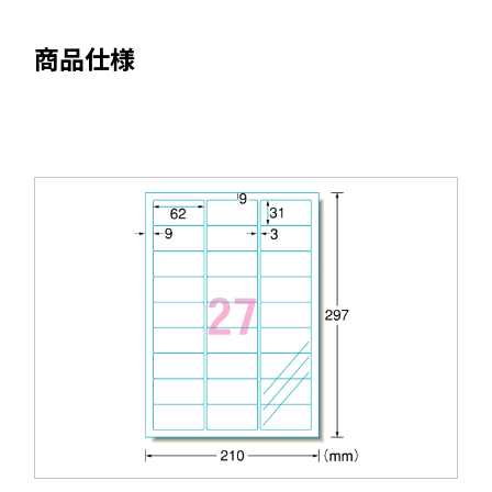
き
ま
商品仕様
す