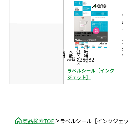
ド
イ
ウ
ラベ
ン
で
ルシ
ド
開
ール
ウ
［イ
き
で
ンク
ま
一片サイズ
ジェ
商品情報
シリーズ
用紙特性
開
す
価格
面付
入数
ッ
き
28982
品番：
ト］
ま
ラベルシール［インク
す
ジェット］
商品検索TOP
ラベルシール［インクジェット