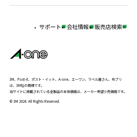
サポート
会社情報
販売店検索
外
外
外
部
部
部
サ
サ
サ
イ
イ
イ
ト
ト
ト
を
を
を
3M、Post-it、ポスト・イット、A-one、エーワン、ラベル屋さん、布プリ
は、3M社の商標です。
別
別
別
当サイトに掲載されている全製品の本体価格は、メーカー希望小売価格です。
ウ
ウ
ウ
© 3M 2024. All Rights Reserved.
イ
イ
イ
ン
ン
ン
ド
ド
ド