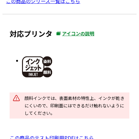
この商品のシリーズ一覧はこちら
対応プリンタ
アイコンの説明
外
部
サ
イ
ト
を
別
ウ
顔料インクでは、表面素材の特性上、インクが乾き
イ
にくいので、印刷面にはできるだけ触れないように
ン
してください。
ド
ウ
で
P
この商品のテスト印刷用PDFはこちら