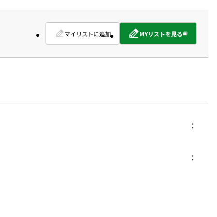
マイリストに追加
MYリストを見る
外
部
サ
イ
ト
を
別
ウ
イ
ン
ド
ウ
で
開
き
ま
す