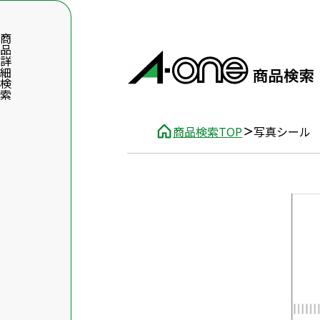
品詳細検索
商品検索TOP
写真シー
数字5桁を入力（半角数字）
前後に文字のある品番は、文字を除いて入力してください