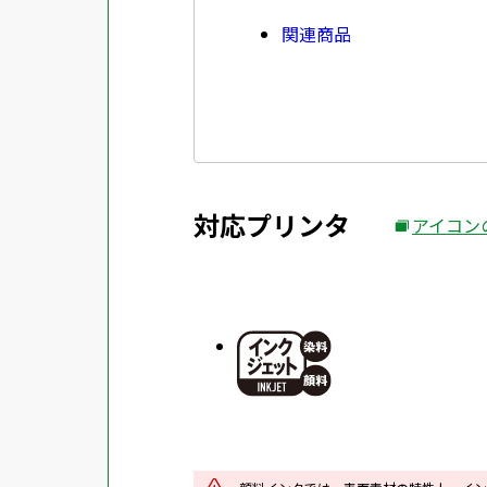
関連商品
対応プリンタ
アイコン
外
部
サ
イ
ト
を
別
ウ
イ