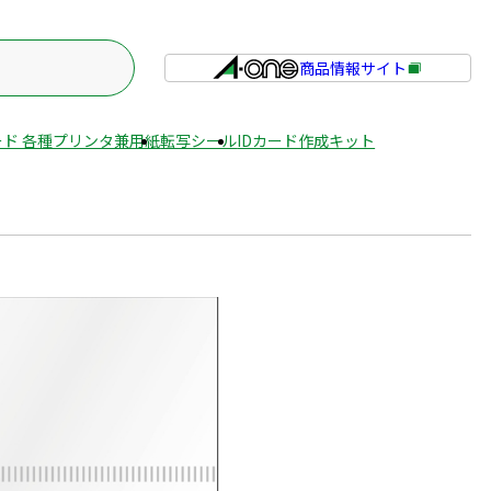
商品情報サイト
外
部
サ
ド 各種プリンタ兼用紙
転写シール
IDカード作成キット
イ
ト
を
別
ウ
イ
ン
ド
ウ
で
開
き
ま