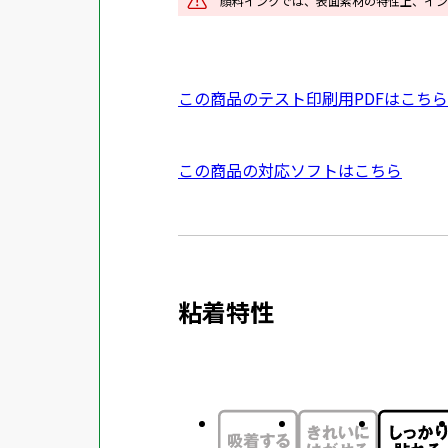
顔料インクでは、表面素材の特性上、イン
ン
ド
ウ
P
この商品のテスト印刷用PDFはこちら
で
D
開
F
き
外
この商品の対応ソフトはこちら
資
ま
部
料
す
サ
を
イ
別
ト
ウ
粘着特性
を
イ
別
ン
ウ
ド
イ
ウ
ン
で