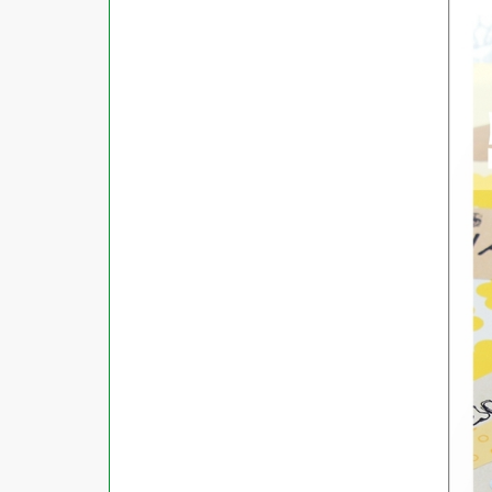
商品ジャンル
ラベル
使用プリンタ
カード
その他用紙
プリンタ兼用
用紙特性
用紙以外
インクジェット
レーザー
マット
シートサイズ
コピー機
光沢
熱転写
片面光沢
ラベル・カードサイズ
×
±
縦
mm
横
mm
ドットインパクト
両面光沢
貼る場所のサイズ
×
印刷しない
縦
mm
横
mm
フィルム
1シートあたりの面数
手書き
キレイにはがせる