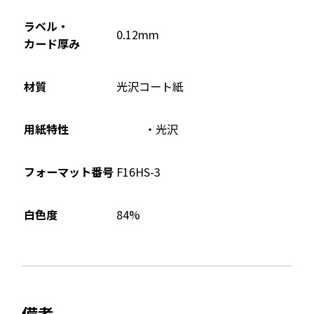
で
開
ラベル・
0.12mm
き
カード厚み
ま
す
材質
光沢コート紙
用紙特性
光沢
フォーマット番号
F16HS-3
84%
白色度
備考