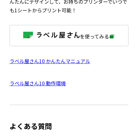
んたんにデザインして、お持ちのプリンターでいつで
も1シートからプリント可能！
外
を使ってみる
部
サ
イ
ト
を
外
ラベル屋さん10 かんたんマニュアル
別
ウ
部
イ
サ
ン
外
ラベル屋さん10 動作環境
ド
イ
ウ
部
で
ト
開
サ
き
を
ま
イ
別
す
ト
ウ
よくある質問
を
イ
別