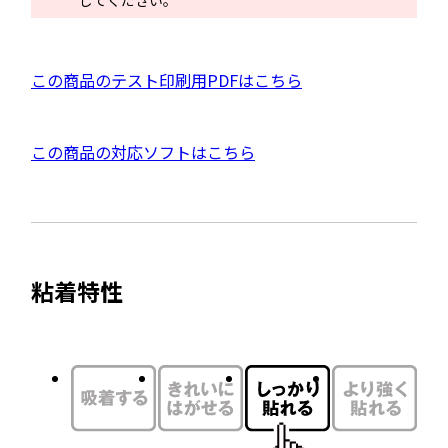
してください。
ド
ウ
で
P
この商品のテスト印刷用PDFはこちら
開
D
き
F
ま
外
この商品の対応ソフトはこちら
資
す
部
料
サ
を
イ
別
ト
ウ
粘着特性
を
イ
別
ン
ウ
ド
イ
ウ
ン
で
ド
開