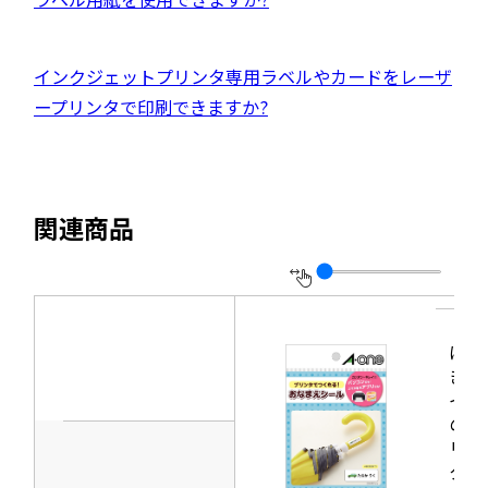
ウ
ト
ま
イ
サ
で
を
す
ン
イ
開
別
外
インクジェットプリンタ専用ラベルやカードをレーザ
ド
ト
き
ウ
部
ープリンタで印刷できますか?
ウ
を
ま
イ
サ
で
別
す
ン
イ
開
ウ
ド
ト
き
イ
関連商品
ウ
を
ま
ン
で
別
す
ド
開
ウ
ウ
き
イ
で
ま
ン
はが
開
きサ
す
ド
き
イズ
ウ
のプ
ま
で
リン
す
タラ
開