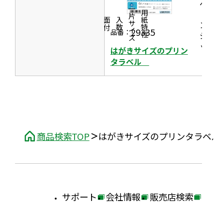
ベル
き
一片サイズ
［イ
商品情報
シリーズ
用紙特性
ま
価格
面付
入数
ンク
29335
品番：
す
ジェ
ッ
はがきサイズのプリン
ト］
タラベル
商品検索TOP
はがきサイズのプリンタラ
サポート
会社情報
販売店検索
外
外
外