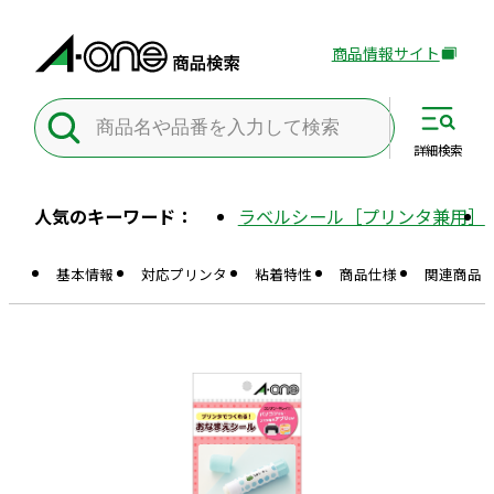
商品情報サイト
外
部
サ
イ
詳細
検索
ト
を
人気のキーワード：
ラベルシール［プリンタ兼用］
別
ウ
基本情報
対応プリンタ
粘着特性
商品仕様
関連商品
イ
ン
ド
ウ
で
開
き
ま
す