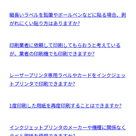
ン
ウ
ド
イ
外
細長いラベルを鉛筆やボールペンなどに貼る場合、剥
ウ
ン
部
がれにくい貼り方はありますか?
で
ド
サ
開
ウ
イ
き
外
印刷業者に依頼して印刷してもらおうと考えている
で
ト
ま
部
が、業者の印刷機でも印刷できますか?
開
を
す
サ
き
別
イ
ま
ウ
外
レーザープリンタ専用ラベルやカードをインクジェッ
ト
す
イ
部
トプリンタで印刷できますか?
を
ン
サ
別
ド
イ
ウ
外
1度印刷した用紙を再度印刷することはできますか?
ウ
ト
イ
部
で
を
ン
サ
開
別
外
インクジェットプリンタのメーカーや機種に関係なく
ド
イ
き
ウ
部
ラベル用紙を使用できますか?