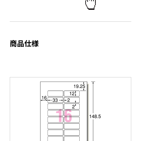
ウ
き
で
ま
開
す
き
ま
商品仕様
す