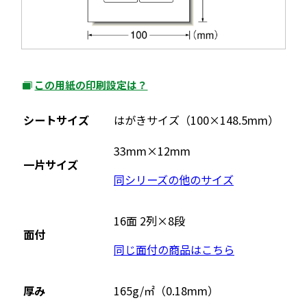
この用紙の印刷設定は？
外
部
シートサイズ
はがきサイズ（100×148.5mm）
サ
イ
33mm×12mm
一片サイズ
ト
同シリーズの他のサイズ
を
別
ウ
16面 2列×8段
面付
イ
同じ面付の商品はこちら
ン
ド
ウ
厚み
165g/㎡（0.18mm）