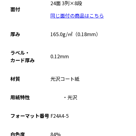
ウ
24面 3列×8段
面付
イ
同じ面付の商品はこちら
ン
ド
ウ
厚み
165.0g/㎡（0.18mm）
で
開
ラベル・
0.12mm
き
カード厚み
ま
す
材質
光沢コート紙
用紙特性
光沢
フォーマット番号
F24A4-5
84%
白色度