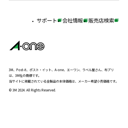
サポート
会社情報
販売店検索
外
外
外
部
部
部
サ
サ
サ
イ
イ
イ
ト
ト
ト
を
を
を
3M、Post-it、ポスト・イット、A-one、エーワン、ラベル屋さん、布プリ
は、3M社の商標です。
別
別
別
当サイトに掲載されている全製品の本体価格は、メーカー希望小売価格です。
ウ
ウ
ウ
© 3M 2024. All Rights Reserved.
イ
イ
イ
ン
ン
ン
ド
ド
ド
ウ
ウ
ウ