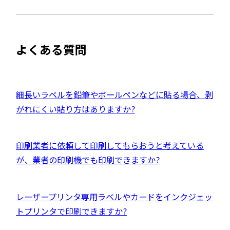
開
サ
き
を
ま
イ
別
す
ト
ウ
よくある質問
を
イ
別
ン
ウ
ド
イ
外
細長いラベルを鉛筆やボールペンなどに貼る場合、剥
ウ
ン
部
がれにくい貼り方はありますか?
で
ド
サ
開
ウ
イ
き
外
印刷業者に依頼して印刷してもらおうと考えている
で
ト
ま
部
が、業者の印刷機でも印刷できますか?
開
を
す
サ
き
別
イ
ま
ウ
外
レーザープリンタ専用ラベルやカードをインクジェッ
ト
す
イ
部
トプリンタで印刷できますか?
を
ン
サ