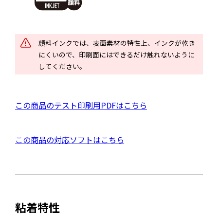
イ
を
別
ン
ウ
ド
顔料インクでは、表面素材の特性上、インクが乾き
イ
ウ
にくいので、印刷面にはできるだけ触れないように
ン
で
してください。
ド
開
ウ
き
で
P
この商品のテスト印刷用PDFはこちら
ま
開
D
す
き
F
ま
外
この商品の対応ソフトはこちら
資
す
部
料
サ
を
イ
別
ト
ウ
粘着特性
を
イ