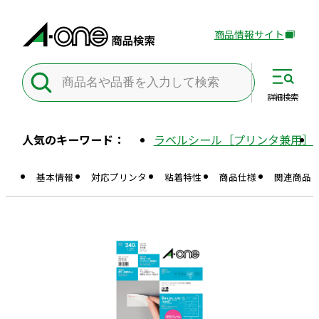
商品情報サイト
外
部
サ
イ
詳細
検索
ト
を
人気のキーワード：
ラベルシール［プリンタ兼用］
別
ウ
基本情報
対応プリンタ
粘着特性
商品仕様
関連商品
イ
ン
ド
ウ
で
開
き
ま
す