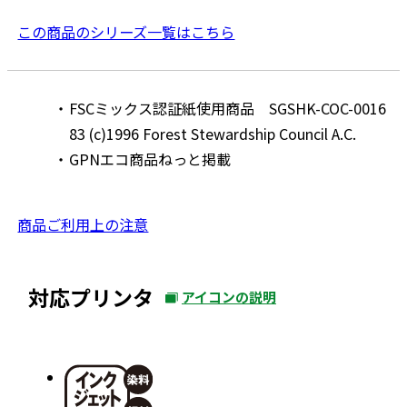
この商品のシリーズ一覧はこちら
FSCミックス認証紙使用商品 SGSHK-COC-0016
83 (c)1996 Forest Stewardship Council A.C.
GPNエコ商品ねっと掲載
外
商品ご利用上の注意
部
サ
対応プリンタ
アイコンの説明
イ
外
ト
部
を
サ
別
イ
ウ
ト