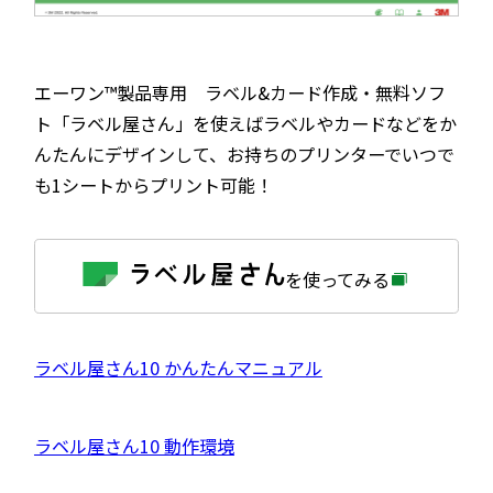
エーワン™製品専用 ラベル&カード作成・無料ソフ
ト「ラベル屋さん」を使えばラベルやカードなどをか
んたんにデザインして、お持ちのプリンターでいつで
も1シートからプリント可能！
外
を使ってみる
部
サ
イ
ト
を
外
ラベル屋さん10 かんたんマニュアル
別
ウ
部
イ
サ
ン
外
ラベル屋さん10 動作環境
ド
イ
ウ
部
で
ト