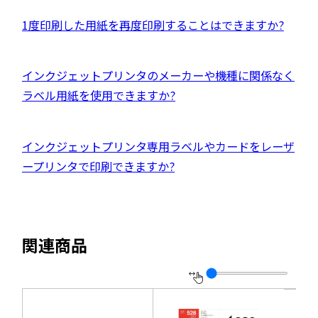
別
ド
イ
ウ
外
1度印刷した用紙を再度印刷することはできますか?
ウ
ト
イ
部
で
を
ン
サ
開
別
外
インクジェットプリンタのメーカーや機種に関係なく
ド
イ
き
ウ
部
ラベル用紙を使用できますか?
ウ
ト
ま
イ
サ
で
を
す
ン
イ
開
別
外
インクジェットプリンタ専用ラベルやカードをレーザ
ド
ト
き
ウ
部
ープリンタで印刷できますか?
ウ
を
ま
イ
サ
で
別
す
ン
イ
開
ウ
ド
ト
き
イ
関連商品
ウ
を
ま
ン
で
別
す
ド
開
ウ
ウ
き
イ
で