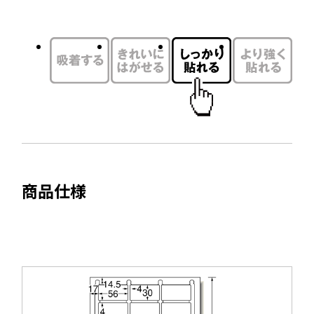
別
ン
ウ
ド
イ
ウ
ン
で
ド
開
ウ
き
で
ま
開
す
き
ま
商品仕様
す