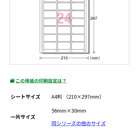
この用紙の印刷設定は？
外
部
シートサイズ
A4判 （210×297mm）
サ
イ
56mm×30mm
一片サイズ
ト
同シリーズの他のサイズ
を
別