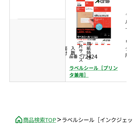
ま
ン
開
す
ド
ラベ
き
ウ
ルシ
ま
ール
で
す
［プ
開
リン
一片サイズ
商品情報
シリーズ
用紙特性
き
タ兼
価格
面付
入数
ま
用］
72424
品番：
す
ラベルシール［プリン
タ兼用］
商品検索TOP
ラベルシール［インクジェッ