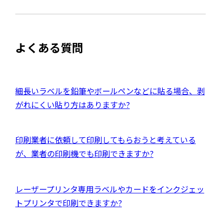
開
サ
き
を
ま
イ
別
す
ト
ウ
よくある質問
を
イ
別
ン
ウ
ド
イ
外
細長いラベルを鉛筆やボールペンなどに貼る場合、剥
ウ
ン
部
がれにくい貼り方はありますか?
で
ド
サ
開
ウ
イ
き
外
印刷業者に依頼して印刷してもらおうと考えている
で
ト
ま
部
が、業者の印刷機でも印刷できますか?
開
を
す
サ
き
別
イ
ま
ウ
外
レーザープリンタ専用ラベルやカードをインクジェッ
ト
す
イ
部
トプリンタで印刷できますか?
を
ン
サ