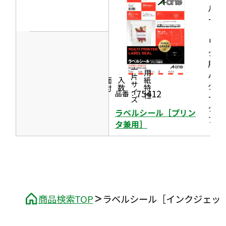
ま
ン
ルシ
開
す
ール
ド
き
［プ
ウ
ま
リン
で
タ兼
す
開
用］
一片サイズ
ハイ
商品情報
シリーズ
用紙特性
き
価格
面付
入数
グレ
ま
75412
品番：
ード
す
タイ
ラベルシール［プリン
プ
タ兼用］
商品検索TOP
ラベルシール［インクジェッ