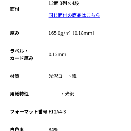
ウ
12面 3列×4段
面付
イ
同じ面付の商品はこちら
ン
ド
ウ
厚み
165.0g/㎡（0.18mm）
で
開
ラベル・
0.12mm
き
カード厚み
ま
す
材質
光沢コート紙
用紙特性
光沢
フォーマット番号
F12A4-3
84%
白色度