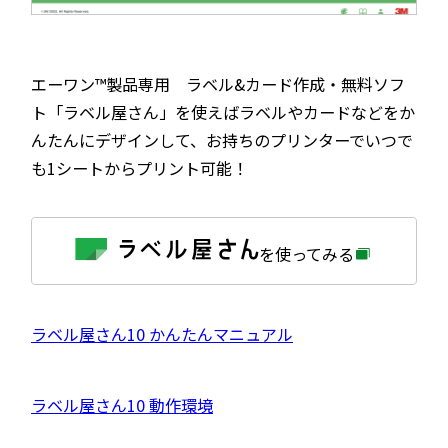
エーワン™製品専用 ラベル&カード作成・無料ソフ
ト「ラベル屋さん」を使えばラベルやカードなどをか
んたんにデザインして、お持ちのプリンターでいつで
も1シートからプリント可能！
外
を使ってみる
部
サ
イ
ト
を
外
ラベル屋さん10 かんたんマニュアル
別
ウ
部
イ
サ
ン
外
ラベル屋さん10 動作環境
ド
イ
ウ
部
で
ト