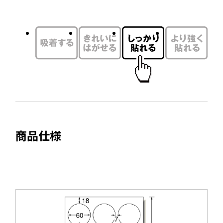
別
ン
ウ
ド
イ
ウ
ン
で
ド
開
ウ
き
で
ま
開
す
き
ま
商品仕様
す