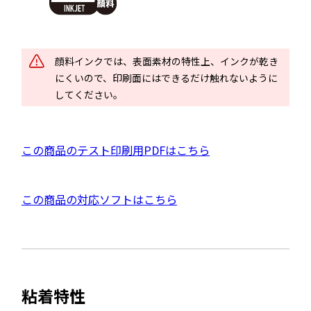
イ
を
別
ン
ウ
ド
顔料インクでは、表面素材の特性上、インクが乾き
イ
ウ
にくいので、印刷面にはできるだけ触れないように
ン
で
してください。
ド
開
ウ
き
で
P
この商品のテスト印刷用PDFはこちら
ま
開
D
す
き
F
ま
外
この商品の対応ソフトはこちら
資
す
部
料
サ
を
イ
別
ト
ウ
粘着特性
を
イ