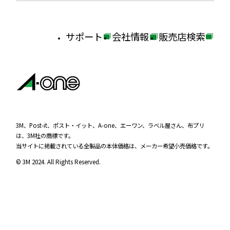
サポート
会社情報
販売店検索
外
外
外
部
部
部
サ
サ
サ
イ
イ
イ
ト
ト
ト
を
を
を
3M、Post-it、ポスト・イット、A-one、エーワン、ラベル屋さん、布プリ
は、3M社の商標です。
別
別
別
当サイトに掲載されている全製品の本体価格は、メーカー希望小売価格です。
ウ
ウ
ウ
© 3M 2024. All Rights Reserved.
イ
イ
イ
ン
ン
ン
ド
ド
ド
ウ
ウ
ウ