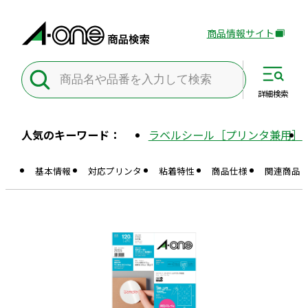
商品情報サイト
外
部
サ
イ
詳細
検索
ト
を
人気のキーワード：
ラベルシール［プリンタ兼用］
別
ウ
基本情報
対応プリンタ
粘着特性
商品仕様
関連商品
イ
ン
ド
ウ
で
開
き
ま
す