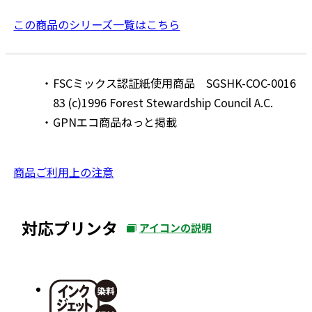
この商品のシリーズ一覧はこちら
FSCミックス認証紙使用商品 SGSHK-COC-0016
83 (c)1996 Forest Stewardship Council A.C.
GPNエコ商品ねっと掲載
外
商品ご利用上の注意
部
サ
対応プリンタ
アイコンの説明
イ
外
ト
部
を
サ
別
イ
ウ
ト