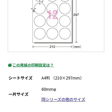
この用紙の印刷設定は？
外
部
シートサイズ
A4判 （210×297mm）
サ
イ
60mmφ
一片サイズ
ト
同シリーズの他のサイズ
を
別