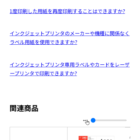
別
ド
イ
ウ
外
1度印刷した用紙を再度印刷することはできますか?
ウ
ト
イ
部
で
を
ン
サ
開
別
外
インクジェットプリンタのメーカーや機種に関係なく
ド
イ
き
ウ
部
ラベル用紙を使用できますか?
ウ
ト
ま
イ
サ
で
を
す
ン
イ
開
別
外
インクジェットプリンタ専用ラベルやカードをレーザ
ド
ト
き
ウ
部
ープリンタで印刷できますか?
ウ
を
ま
イ
サ
で
別
す
ン
イ
開
ウ
ド
ト
き
イ
関連商品
ウ
を
ま
ン
で
別
す
ド
開
ウ
ウ
き
イ
ラベ
で