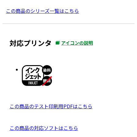
この商品のシリーズ一覧はこちら
対応プリンタ
アイコンの説明
外
部
サ
イ
ト
を
別
ウ
P
この商品のテスト印刷用PDFはこちら
イ
D
ン
F
ド
外
この商品の対応ソフトはこちら
資
ウ
部