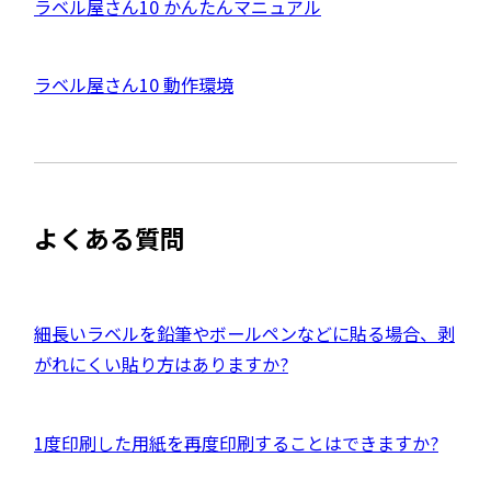
外
ラベル屋さん10 かんたんマニュアル
別
ウ
部
イ
サ
ン
外
ラベル屋さん10 動作環境
ド
イ
ウ
部
で
ト
開
サ
き
を
ま
イ
別
す
ト
ウ
よくある質問
を
イ
別
ン
ウ
ド
イ
外
細長いラベルを鉛筆やボールペンなどに貼る場合、剥
ウ
ン
部
がれにくい貼り方はありますか?
で
ド
サ
開
ウ
イ
き
外
1度印刷した用紙を再度印刷することはできますか?
で
ト
ま
部
開
を