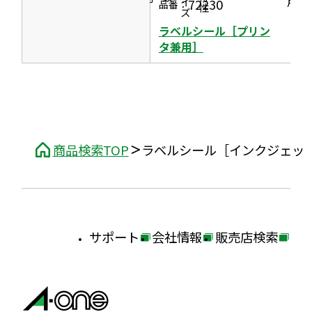
用］
72230
品番：
す
ラベルシール［プリン
タ兼用］
商品検索TOP
ラベルシール［インクジェッ
サポート
会社情報
販売店検索
外
外
外
部
部
部
サ
サ
サ