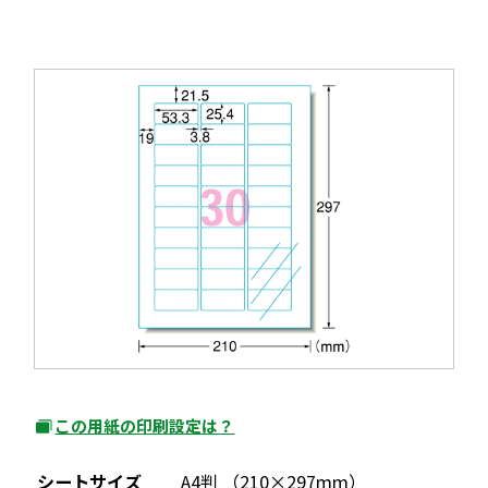
この用紙の印刷設定は？
外
部
シートサイズ
A4判 （210×297mm）