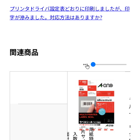
す
サ
き
別
外
プリンタドライバ設定表どおりに印刷しましたが、印
イ
ま
ウ
部
字が滲みました。対応方法はありますか?
ト
す
イ
サ
を
ン
イ
別
ド
ト
ウ
関連商品
ウ
を
イ
で
別
ン
開
ウ
ド
き
イ
ウ
ま
ン
で
す
ド
ラベ
開
ウ
ルシ
き
ール
で
ま
［プ
開
す
リン
一片サイズ
商品情報
シリーズ
用紙特性
き
タ兼
価格
面付
入数
ま