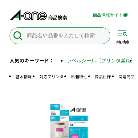
商品情報サイト
外
部
サ
イ
詳細
検索
ト
を
人気のキーワード：
ラベルシール［プリンタ兼用］
別
ウ
基本情報
対応プリンタ
粘着特性
商品仕様
関連商品
イ
ン
ド
ウ
で
開
き
ま
す