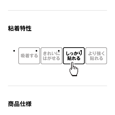
料
で
サ
を
開
イ
別
き
ト
ウ
ま
粘着特性
を
す
イ
別
ン
ウ
ド
イ
ウ
ン
で
ド
開
ウ
き
で
ま
開
す
き
ま
商品仕様
す