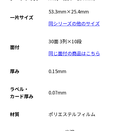
サ
イ
53.3mm×25.4mm
一片サイズ
ト
同シリーズの他のサイズ
を
別
ウ
30面 3列×10段
面付
イ
同じ面付の商品はこちら
ン
ド
ウ
厚み
0.15mm
で
開
ラベル・
0.07mm
き
カード厚み
ま
す
材質
ポリエステルフィルム