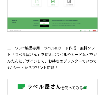
エーワン™製品専用 ラベル&カード作成・無料ソフ
ト「ラベル屋さん」を使えばラベルやカードなどをか
んたんにデザインして、お持ちのプリンターでいつで
も1シートからプリント可能！
外
を使ってみる
部
サ
イ
ト
を