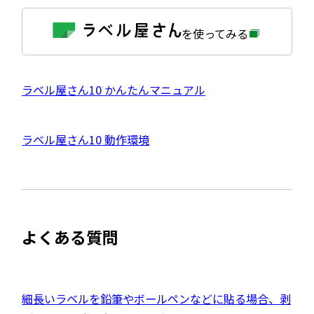
外
を使ってみる
部
サ
イ
ト
を
外
ラベル屋さん10 かんたんマニュアル
別
ウ
部
イ
サ
ン
外
ラベル屋さん10 動作環境
ド
イ
ウ
部
で
ト
開
サ
き
を
ま
イ
別
す
ト
ウ
よくある質問
を
イ
別
ン
ウ
ド
イ
外
細長いラベルを鉛筆やボールペンなどに貼る場合、剥
ウ