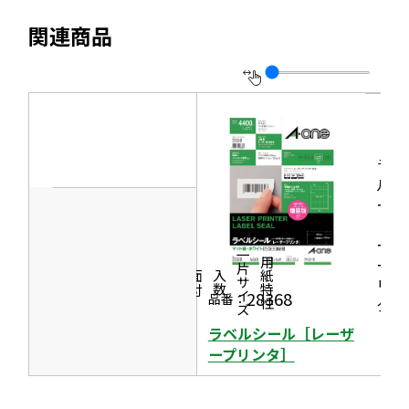
ド
ト
き
ウ
関連商品
ウ
を
ま
イ
で
別
す
ン
開
ウ
ド
き
イ
ウ
ま
ン
で
す
ラベ
ド
開
ルシ
ウ
き
ール
で
［レ
ま
開
ーザ
す
一片サイズ
ープ
商品情報
シリーズ
用紙特性
き
価格
面付
入数
リン
ま
28368
品番：
タ］
す
ラベルシール［レーザ
ープリンタ］