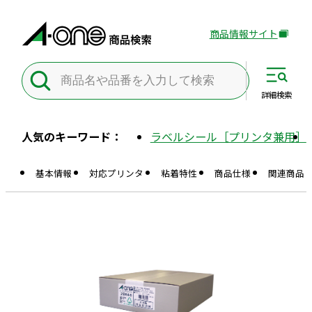
商品情報サイト
外
部
サ
イ
詳細
検索
ト
を
人気のキーワード：
ラベルシール［プリンタ兼用］
別
ウ
基本情報
対応プリンタ
粘着特性
商品仕様
関連商品
イ
ン
ド
ウ
で
開
き
ま
す