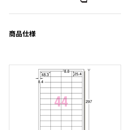
き
で
ま
開
す
き
ま
商品仕様
す