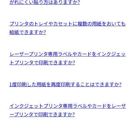
ン
部
がれにくい貼り方はありますか?
で
ド
サ
開
ウ
イ
き
外
プリンタのトレイやカセットに複数の用紙をおいても
で
ト
ま
部
給紙できますか?
開
を
す
サ
き
別
イ
ま
ウ
外
レーザープリンタ専用ラベルやカードをインクジェッ
ト
す
イ
部
トプリンタで印刷できますか?
を
ン
サ
別
ド
イ
ウ
外
1度印刷した用紙を再度印刷することはできますか?
ウ
ト
イ
部
で
を
ン
サ
開
別
外
インクジェットプリンタ専用ラベルやカードをレーザ
ド
イ
き
ウ
部
ープリンタで印刷できますか?
ウ
ト
ま
イ
サ
で
を
す
ン
イ
開
別