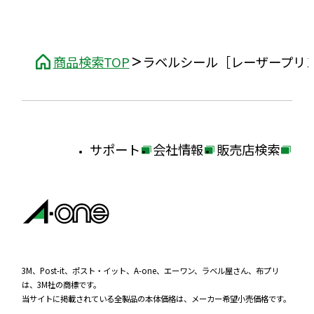
商品検索TOP
ラベルシール［レーザープリ
サポート
会社情報
販売店検索
外
外
外
部
部
部
サ
サ
サ
イ
イ
イ
ト
ト
ト
を
を
を
3M、Post-it、ポスト・イット、A-one、エーワン、ラベル屋さん、布プリ
は、3M社の商標です。
別
別
別
当サイトに掲載されている全製品の本体価格は、メーカー希望小売価格です。