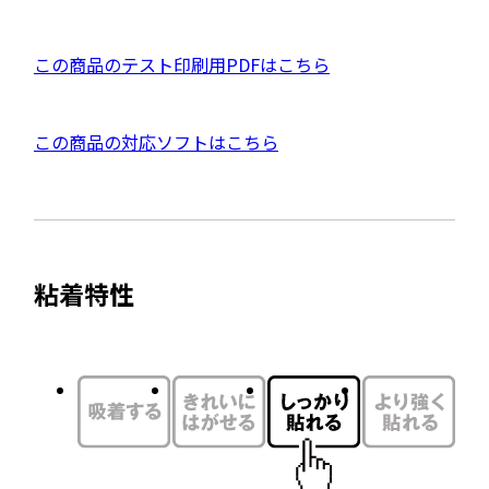
別
ウ
P
この商品のテスト印刷用PDFはこちら
イ
D
ン
F
ド
外
この商品の対応ソフトはこちら
資
ウ
部
料
で
サ
を
開
イ
別
き
ト
ウ
ま
粘着特性
を
す
イ
別
ン
ウ
ド
イ
ウ
ン
で
ド
開
ウ