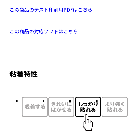
ウ
P
この商品のテスト印刷用PDFはこちら
イ
D
ン
F
ド
外
この商品の対応ソフトはこちら
資
ウ
部
料
で
サ
を
開
イ
別
き
ト
ウ
ま
粘着特性
を
す
イ
別
ン
ウ
ド
イ
ウ
ン
で
ド
開
ウ
き
で