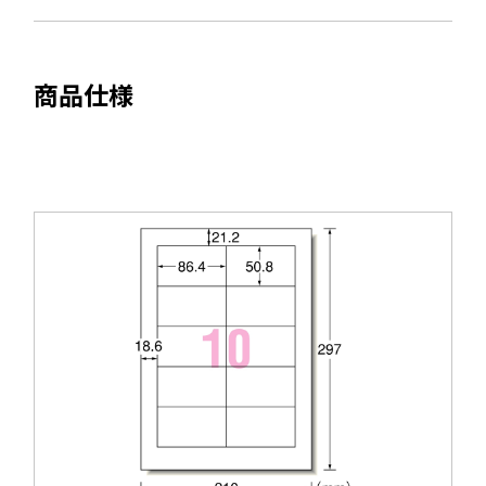
ま
開
す
き
ま
商品仕様
す