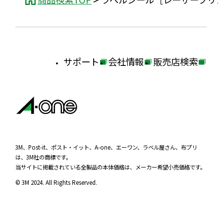
サポート
会社情報
販売店検索
外
外
外
部
部
部
サ
サ
サ
イ
イ
イ
ト
ト
ト
を
を
を
3M、Post-it、ポスト・イット、A-one、エーワン、ラベル屋さん、布プリ
は、3M社の商標です。
別
別
別
当サイトに掲載されている全製品の本体価格は、メーカー希望小売価格です。
ウ
ウ
ウ
© 3M 2024. All Rights Reserved.
イ
イ
イ
ン
ン
ン