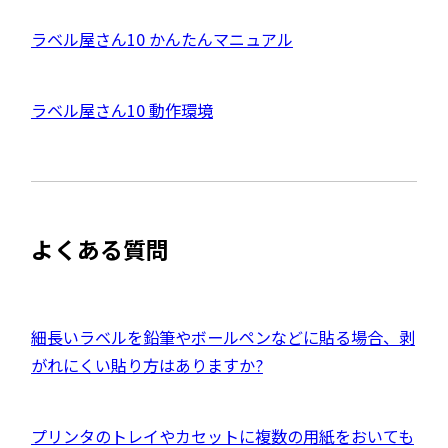
ト
を
外
ラベル屋さん10 かんたんマニュアル
別
ウ
部
イ
サ
ン
外
ラベル屋さん10 動作環境
ド
イ
ウ
部
で
ト
開
サ
き
を
ま
イ
別
す
ト
ウ
よくある質問
を
イ
別
ン
ウ
ド
イ
外
細長いラベルを鉛筆やボールペンなどに貼る場合、剥
ウ
ン
部
がれにくい貼り方はありますか?
で
ド
サ
開
ウ
イ
き
外
プリンタのトレイやカセットに複数の用紙をおいても
で