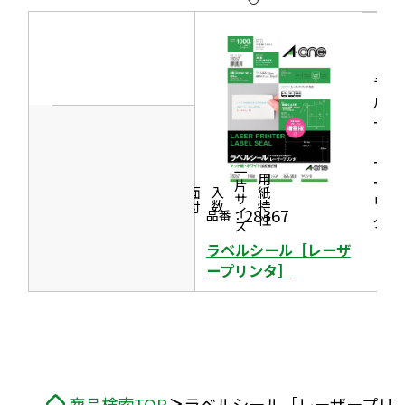
開
ウ
ド
き
イ
ウ
ま
ン
で
す
ラベ
ド
開
ルシ
ウ
き
ール
で
［レ
ま
開
ーザ
す
一片サイズ
ープ
商品情報
シリーズ
用紙特性
き
価格
面付
入数
リン
ま
28367
品番：
タ］
す
ラベルシール［レーザ
ープリンタ］
商品検索TOP
ラベルシール［レーザープリ