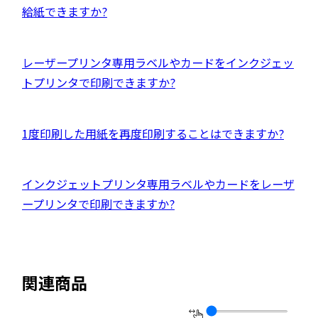
ト
ま
部
給紙できますか?
開
を
す
サ
き
別
イ
ま
ウ
外
レーザープリンタ専用ラベルやカードをインクジェッ
ト
す
イ
部
トプリンタで印刷できますか?
を
ン
サ
別
ド
イ
ウ
外
1度印刷した用紙を再度印刷することはできますか?
ウ
ト
イ
部
で
を
ン
サ
開
別
外
インクジェットプリンタ専用ラベルやカードをレーザ
ド
イ
き
ウ
部
ープリンタで印刷できますか?
ウ
ト
ま
イ
サ
で
を
す
ン
イ
開
別
ド
ト
き
ウ
関連商品
ウ
を
ま
イ
で
別
す
ン