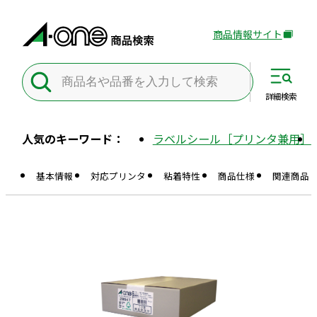
商品情報サイト
外
部
サ
イ
詳細
検索
ト
を
人気のキーワード：
ラベルシール［プリンタ兼用］
別
ウ
基本情報
対応プリンタ
粘着特性
商品仕様
関連商品
イ
ン
ド
ウ
で
開
き
ま
す