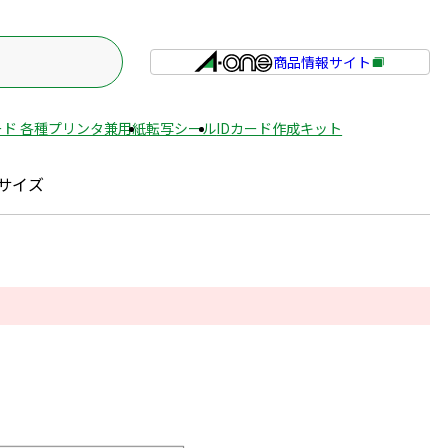
商品情報サイト
外
部
サ
ド 各種プリンタ兼用紙
転写シール
IDカード作成キット
イ
ト
サイズ
を
別
ウ
イ
ン
ド
ウ
で
開
き
ま