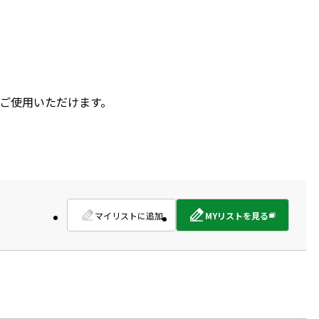
ご使用いただけます。
マイリストに追加
MYリストを見る
外
部
サ
イ
ト
を
別