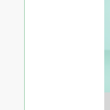
対応ソフト
下地がかくせる
水に強い
吸着
強粘着ラベル
超耐水ラベル
GPNエコ商品ねっと掲載商品
再生材使用商品
グリーン購入法適合商品
FSCミックス認証紙使用商品
水再分散型のり使用商品