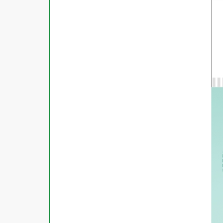
商品ジャンル
ラベル
使用プリンタ
カード
その他用紙
プリンタ兼用
用紙特性
用紙以外
インクジェット
レーザー
マット
シートサイズ
コピー機
光沢
熱転写
片面光沢
ラベル・カードサイズ
×
±
縦
mm
横
mm
ドットインパクト
両面光沢
貼る場所のサイズ
×
印刷しない
縦
mm
横
mm
フィルム
1シートあたりの面数
手書き
キレイにはがせる