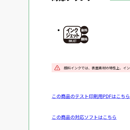
外
部
サ
イ
ト
を
別
ウ
イ
顔料インクでは、表面素材の特性上、イン
ン
ド
ウ
P
この商品のテスト印刷用PDFはこちら
で
D
開
F
き
外
この商品の対応ソフトはこちら
資
ま
部
料