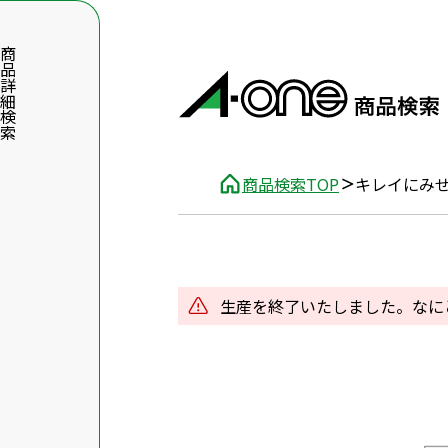
品詳細検索
商品検索TOP
キレイにみ
数字5桁を入力（半角数字）
前後に文字のある品番は、文字を除いて入力してください
生産を終了いたしました。なに