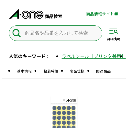
商品情報サイト
外
部
サ
イ
詳細
検索
ト
を
人気のキーワード：
ラベルシール［プリンタ兼用］
別
ウ
基本情報
粘着特性
商品仕様
関連商品
イ
ン
ド
ウ
で
開
き
ま
す