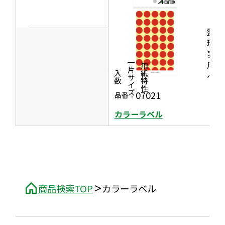
イ
で
ン
開
整
ド
き
理・
ウ
表示
ま
で
一片サイズ
用ラ
商品情報
シリーズ
用紙特性
す
価格
面付
入数
ベル
開
き
07021
品番：
ま
カラーラベル
す
商品検索TOP
カラーラベル