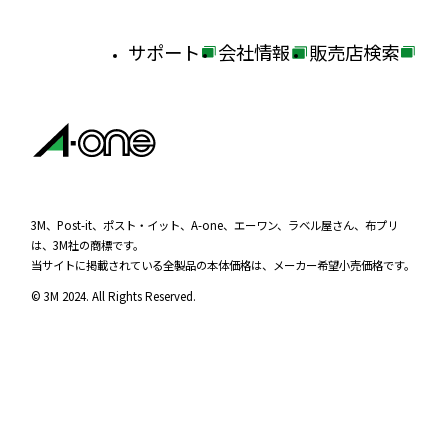
サポート
会社情報
販売店検索
外
外
外
部
部
部
サ
サ
サ
イ
イ
イ
ト
ト
ト
を
を
を
3M、Post-it、ポスト・イット、A-one、エーワン、ラベル屋さん、布プリ
は、3M社の商標です。
別
別
別
当サイトに掲載されている全製品の本体価格は、メーカー希望小売価格です。
ウ
ウ
ウ
© 3M 2024. All Rights Reserved.
イ
イ
イ
ン
ン
ン
ド
ド
ド
ウ
ウ
ウ