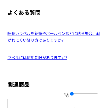
よくある質問
外
細長いラベルを鉛筆やボールペンなどに貼る場合、剥
部
がれにくい貼り方はありますか?
サ
イ
外
ラベルには使用期限がありますか?
ト
部
を
サ
別
イ
ウ
関連商品
ト
イ
を
ン
別
ド
ウ
ウ