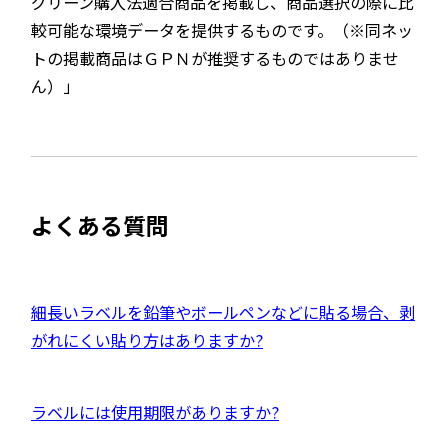
グリーン購入法適合商品を掲載し、商品選択の際に比
較可能な環境データを提供するものです。（※同ネッ
トの掲載商品はＧＰＮが推奨するものではありませ
ん）」
よくある質問
外
細長いラベルを鉛筆やボールペンなどに貼る場合、剥
部
がれにくい貼り方はありますか?
サ
イ
外
ラベルには使用期限がありますか?
ト
部