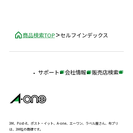
を
サ
別
イ
ウ
ト
イ
を
ン
商品検索TOP
セルフインデックス
別
ド
ウ
ウ
イ
で
ン
開
サポート
会社情報
販売店検索
ド
き
外
外
外
ウ
ま
部
部
部
で
す
サ
サ
サ
開
イ
イ
イ
き
ま
ト
ト
ト
す
を
を
を
3M、Post-it、ポスト・イット、A-one、エーワン、ラベル屋さん、布プリ
は、3M社の商標です。