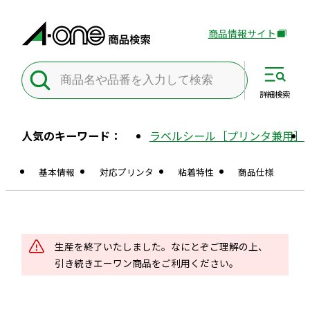
商品情報サイト
外
部
サ
イ
詳細
検索
ト
を
人気のキーワード：
ラベルシール［プリンタ兼用］
別
ウ
基本情報
対応プリンタ
粘着特性
商品仕様
イ
ン
ド
ウ
で
生産を終了いたしました。なにとぞご理解の上、
開
引き続きエーワン商品をご利用ください。
き
ま
す