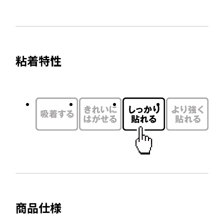
部
ン
サ
ド
イ
ウ
ト
で
粘着特性
を
開
別
き
ウ
ま
す
イ
ン
ド
ウ
で
開
き
ま
商品仕様
す