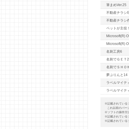
筆まめVer.25
不動産チラシ
不動産チラシ
ペットが主役
Microsoft(R) O
Microsoft(R) O
名刺工房6
名刺でＧＥＴ2
名刺でＳＨＯ
夢ぷりんと14
ラベルマイティ
ラベルマイティ P
※記載されている
これ以前のバー
※ソフトの操作方
※記載されている
※記載されている