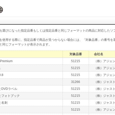
お選びになった指定品番もしくは指定品番と同じフォーマットの商品に対応したソ
を使用する際に、指定品番で商品が見つからない場合には、「対象品番」の番号を
と同じフォーマットが表示されます。
対象品番
会社名
Premium
51215
（株）アジェ
1
51215
（株）アジェ
.8
51215
（株）アジェ
31266
（株）ジャス
DVDラベル
51215
（株）ジャス
とフォトブック
51215
（株）ジャス
と名刺
51215
（株）ジャス
51215
（株）アジェ