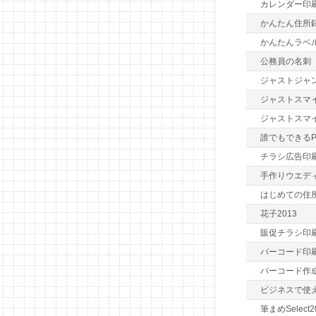
カレンダー印
かんたん住所録
かんたんラベ
公務員の名刺
ジャストジャ
ジャストスマイ
ジャストスマ
誰でもできるP
チラシ広告印刷
手作りウエデ
はじめての住
花子2013
販促チラシ印
バーコード印刷
バーコード作
ビジネスで使
筆まめSelect2