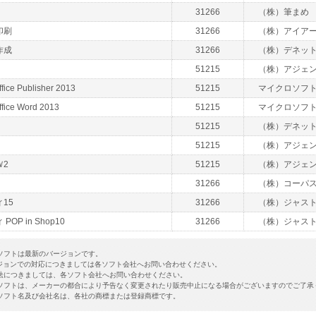
31266
（株）筆まめ
印刷
31266
（株）アイア
作成
31266
（株）デネッ
！
51215
（株）アジェ
ffice Publisher 2013
51215
マイクロソフ
ffice Word 2013
51215
マイクロソフ
51215
（株）デネッ
51215
（株）アジェ
Ｗ2
51215
（株）アジェ
31266
（株）コーパ
15
31266
（株）ジャス
OP in Shop10
31266
（株）ジャス
ソフトは最新のバージョンです。
ジョンでの対応につきましては各ソフト会社へお問い合わせください。
法につきましては、各ソフト会社へお問い合わせください。
ソフトは、メーカーの都合により予告なく変更されたり販売中止になる場合がございますのでご了承
ソフト名及び会社名は、各社の商標または登録商標です。