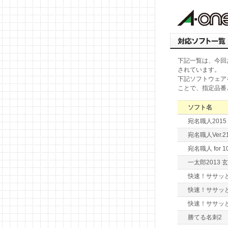
下記一覧は、今回
されています。
下記ソフトウェア
ことで、指定品番
ソフト名
宛名職人2015 
宛名職人Ver.2
宛名職人 for 10
一太郎2013 玄
快速！ササッと
快速！ササッ
快速！ササッ
勝てる名刺2