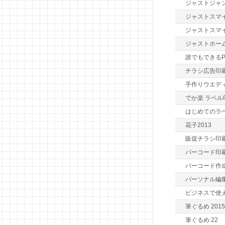
ジャストジャ
ジャストスマイ
ジャストスマ
ジャストホー
誰でもできるP
チラシ広告印刷
手作りウエデ
でか楽 ラベル
はじめてのラ
花子2013
販促チラシ印
バーコード印刷
バーコード作
パーソナル編集長
ビジネスで使
筆ぐるめ 2015
筆ぐるめ 22