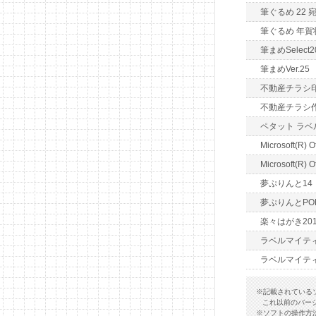
筆ぐるめ 22
筆ぐるめ 年賀状
筆まめSelect2
筆まめVer.25
不動産チラシ
不動産チラシ
ペタット ラベ
Microsoft(R) O
Microsoft(R) O
夢ぷりんと14
夢ぷりんとPO
楽々はがき201
ラベルマイティ
ラベルマイティ P
※記載されている
これ以前のバー
※ソフトの操作方