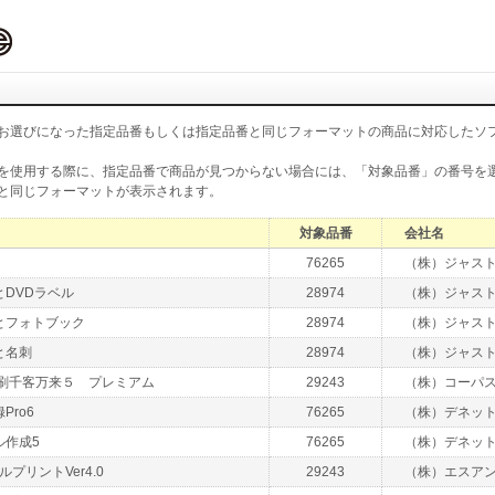
お選びになった指定品番もしくは指定品番と同じフォーマットの商品に対応したソ
を使用する際に、指定品番で商品が見つからない場合には、「対象品番」の番号を
と同じフォーマットが表示されます。
対象品番
会社名
76265
（株）ジャス
DVDラベル
28974
（株）ジャス
とフォトブック
28974
（株）ジャス
と名刺
28974
（株）ジャス
印刷千客万来５ プレミアム
29243
（株）コーパ
Pro6
76265
（株）デネッ
ル作成5
76265
（株）デネッ
ルプリントVer4.0
29243
（株）エスア