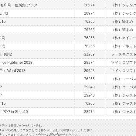
 宛名印刷・住所録 プラス
28974
（株）ジャン
[未]
28974
（株）ジャン
015
76265
（株）筆まめ
76265
（株）筆まめ
印刷
76265
（株）アイア
作成
76265
（株）デネッ
ル印刷2
31259
ソースネクス
ffice Publisher 2013
28974
マイクロソフ
ffice Word 2013
29243
マイクロソフ
76265
（株）コーパ
P
29243
（株）コーパ
4
29243
（株）ジャス
15
76265
（株）ジャス
OP in Shop10
28974
（株）ジャス
ソフトは最新のバージョンです。
ジョンでの対応につきましては各ソフト会社へお問い合わせください。
法につきましては、各ソフト会社へお問い合わせください。