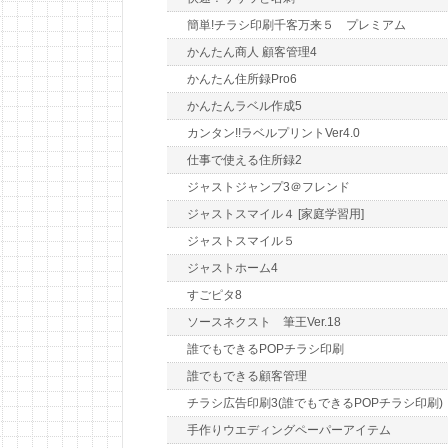
簡単!チラシ印刷千客万来５ プレミアム
かんたん商人 顧客管理4
かんたん住所録Pro6
かんたんラベル作成5
カンタン!!ラベルプリントVer4.0
仕事で使える住所録2
ジャストジャンプ3＠フレンド
ジャストスマイル４ [家庭学習用]
ジャストスマイル５
ジャストホーム4
すごピタ8
ソースネクスト 筆王Ver.18
誰でもできるPOPチラシ印刷
誰でもできる顧客管理
チラシ広告印刷3(誰でもできるPOPチラシ印刷)
手作りウエディングペーパーアイテム