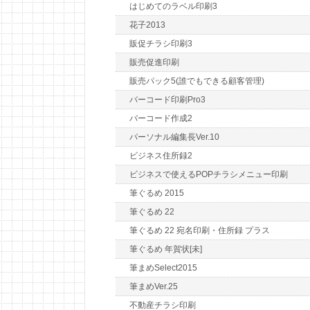
はじめてのラベル印刷3
花子2013
販促チラシ印刷3
販売促進印刷
販売パック5(誰でもできる顧客管理)
バーコード印刷Pro3
バーコード作成2
パーソナル編集長Ver.10
ビジネス住所録2
ビジネスで使えるPOPチラシメニュー印刷
筆ぐるめ 2015
筆ぐるめ 22
筆ぐるめ 22 宛名印刷・住所録 プラス
筆ぐるめ 年賀状[未]
筆まめSelect2015
筆まめVer.25
不動産チラシ印刷