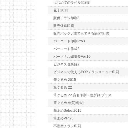
はじめてのラベル印刷3
花子2013
販促チラシ印刷3
販売促進印刷
販売パック5(誰でもできる顧客管理)
バーコード印刷Pro3
バーコード作成2
パーソナル編集長Ver.10
ビジネス住所録2
ビジネスで使えるPOPチラシメニュー印刷
筆ぐるめ 2015
筆ぐるめ 22
筆ぐるめ 22 宛名印刷・住所録 プラス
筆ぐるめ 年賀状[未]
筆まめSelect2015
筆まめVer.25
不動産チラシ印刷