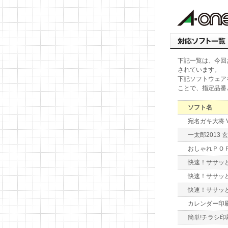
下記一覧は、今回
されています。
下記ソフトウェア
ことで、指定品番
ソフト名
宛名ガキ大将 Ve
一太郎2013 玄
おしゃれＰＯＰ
快速！ササッと
快速！ササッ
快速！ササッ
カレンダー印
簡単!チラシ