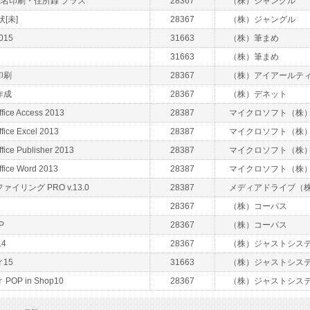
 宛名印刷・住所録 プラス
28367
（株）ジャングル
[未]
28367
（株）ジャングル
015
31663
（株）筆まめ
31663
（株）筆まめ
印刷
28367
（株）アイアールテ
作成
28367
（株）デネット
ffice Access 2013
28387
マイクロソフト（株
ffice Excel 2013
28387
マイクロソフト（株
ffice Publisher 2013
28387
マイクロソフト（株
ffice Word 2013
28387
マイクロソフト（株
イリング PRO v.13.0
28387
メディアドライブ（
28367
（株）コーパス
P
28367
（株）コーパス
4
28367
（株）ジャストシス
15
31663
（株）ジャストシス
OP in Shop10
28367
（株）ジャストシス