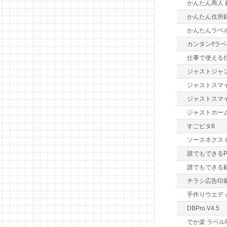
かんたん商人 
かんたん住所録
かんたんラベ
カンタン!!ラベ
仕事で使える
ジャストジャ
ジャストスマイ
ジャストスマ
ジャストホー
すごピタ8
ソースネクスト 
誰でもできるP
誰でもできる
チラシ広告印刷
手作りウエデ
DBPro V4.5
でか楽 ラベル