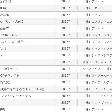
顧客管理4
28367
（株）デネット
Pro6
28367
（株）デネット
ル作成5
28367
（株）デネット
ルプリントVer4.0
28367
（株）エスアンドエ
住所録2
28367
（株）デネット
ンプ3＠フレンド
28367
（株）ジャストシス
ル４ [家庭学習用]
28367
（株）ジャストシス
イル５
28367
（株）ジャストシス
ム4
28367
（株）ジャストシス
28387
オブジェクティフ・
筆王Ver.18
28387
ソースネクスト（株
OPチラシ印刷
28367
（株）アイアールテ
顧客管理
28367
（株）アイアールテ
3(誰でもできるPOPチラシ印刷)
28367
（株）アイアールテ
ィングペーパーアイテム
28367
（株）アイアールテ
28367
（株）ソフトヴィジ
印刷
28367
（株）デネット