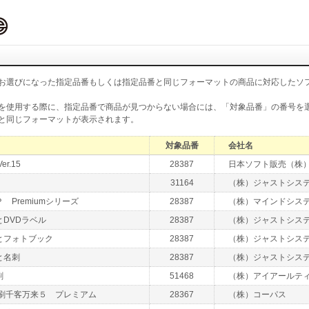
お選びになった指定品番もしくは指定品番と同じフォーマットの商品に対応したソ
を使用する際に、指定品番で商品が見つからない場合には、「対象品番」の番号を
と同じフォーマットが表示されます。
対象品番
会社名
r.15
28387
日本ソフト販売（株
31164
（株）ジャストシス
 Premiumシリーズ
28387
（株）マインドシス
DVDラベル
28387
（株）ジャストシス
とフォトブック
28387
（株）ジャストシス
と名刺
28387
（株）ジャストシス
刷
51468
（株）アイアールテ
印刷千客万来５ プレミアム
28367
（株）コーパス