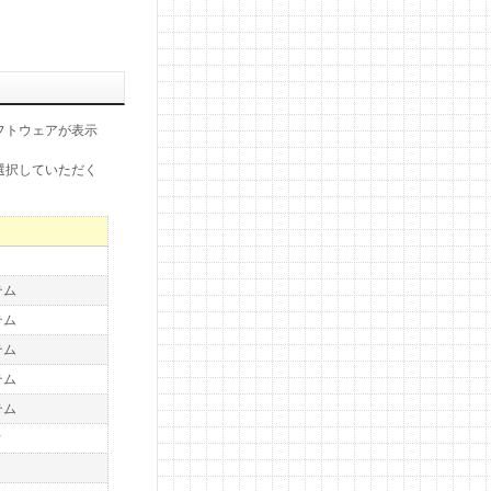
フトウェアが表示
選択していただく
）
テム
テム
テム
テム
テム
ィ