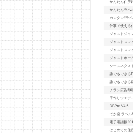
かんたん住所録
かんたんラベ
カンタン!!ラベ
仕事で使える
ジャストジャ
ジャストスマイ
ジャストスマ
ジャストホー
ソースネクスト 
誰でもできるP
誰でもできる
チラシ広告印刷
手作りウエデ
DBPro V4.5
でか楽 ラベル
電子電話帳2015 
はじめての住