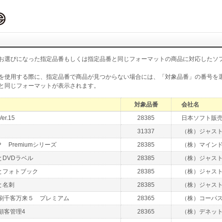
お選びになった指定品番もしくは指定品番と同じフォーマットの商品に対応したソ
を使用する際に、指定品番で商品が見つからない場合には、「対象品番」の番号を
と同じフォーマットが表示されます。
対象品番
会社名
r.15
28385
日本ソフト販
31337
（株）ジャス
 Premiumシリーズ
28385
（株）マイン
DVDラベル
28385
（株）ジャス
とフォトブック
28385
（株）ジャス
と名刺
28385
（株）ジャス
印刷千客万来５ プレミアム
28365
（株）コーパ
顧客管理4
28365
（株）デネッ