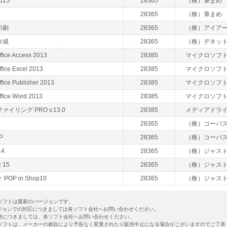
015
28365
（株）筆まめ
28365
（株）筆まめ
印刷
28365
（株）アイア
作成
28365
（株）デネッ
ffice Access 2013
28385
マイクロソフ
ffice Excel 2013
28385
マイクロソフ
ffice Publisher 2013
28385
マイクロソフ
ffice Word 2013
28385
マイクロソフ
イリング PRO v.13.0
28385
メディアドラ
28365
（株）コーパ
P
28365
（株）コーパ
4
28365
（株）ジャス
15
28365
（株）ジャス
OP in Shop10
28365
（株）ジャス
ソフトは最新のバージョンです。
ジョンでの対応につきましては各ソフト会社へお問い合わせください。
法につきましては、各ソフト会社へお問い合わせください。
ソフトは、メーカーの都合により予告なく変更されたり販売中止になる場合がございますのでご了承