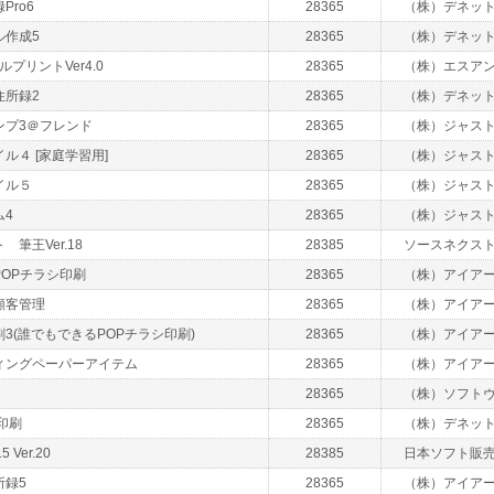
Pro6
28365
（株）デネッ
ル作成5
28365
（株）デネッ
ルプリントVer4.0
28365
（株）エスア
住所録2
28365
（株）デネッ
ンプ3＠フレンド
28365
（株）ジャス
ル４ [家庭学習用]
28365
（株）ジャス
イル５
28365
（株）ジャス
ム4
28365
（株）ジャス
筆王Ver.18
28385
ソースネクス
OPチラシ印刷
28365
（株）アイア
顧客管理
28365
（株）アイア
3(誰でもできるPOPチラシ印刷)
28365
（株）アイア
ィングペーパーアイテム
28365
（株）アイア
28365
（株）ソフト
印刷
28365
（株）デネッ
Ver.20
28385
日本ソフト販
所録5
28365
（株）アイア