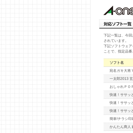
下記一覧は、今回
されています。
下記ソフトウェア
ことで、指定品番
ソフト名
宛名ガキ大将 Ve
一太郎2013 玄
おしゃれＰＯＰ
快速！ササッと
快速！ササッ
快速！ササッ
簡単!チラシ
かんたん商人 