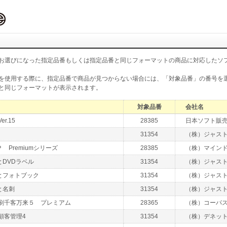
お選びになった指定品番もしくは指定品番と同じフォーマットの商品に対応したソ
を使用する際に、指定品番で商品が見つからない場合には、「対象品番」の番号を
と同じフォーマットが表示されます。
対象品番
会社名
r.15
28385
日本ソフト販
31354
（株）ジャス
 Premiumシリーズ
28385
（株）マイン
DVDラベル
31354
（株）ジャス
とフォトブック
31354
（株）ジャス
と名刺
31354
（株）ジャス
印刷千客万来５ プレミアム
28365
（株）コーパ
顧客管理4
31354
（株）デネッ