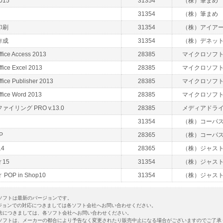
015
31354
（株）筆まめ
31354
（株）筆まめ
印刷
31354
（株）アイア
作成
31354
（株）デネッ
ffice Access 2013
28385
マイクロソフ
ffice Excel 2013
28385
マイクロソフ
ffice Publisher 2013
28385
マイクロソフ
ffice Word 2013
28385
マイクロソフ
イリング PRO v.13.0
28385
メディアドラ
31354
（株）コーパ
P
28365
（株）コーパ
4
28365
（株）ジャス
15
31354
（株）ジャス
OP in Shop10
31354
（株）ジャス
ソフトは最新のバージョンです。
ジョンでの対応につきましては各ソフト会社へお問い合わせください。
法につきましては、各ソフト会社へお問い合わせください。
ソフトは、メーカーの都合により予告なく変更されたり販売中止になる場合がございますのでご了承