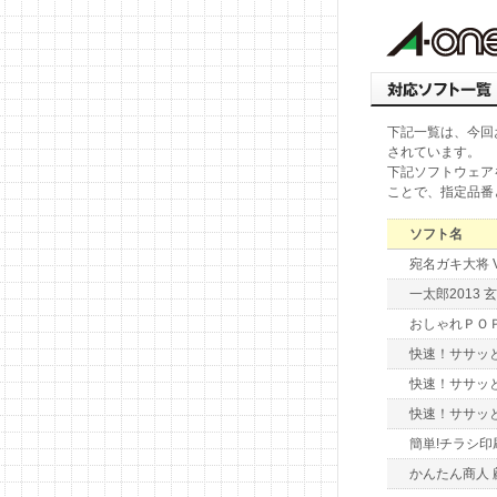
下記一覧は、今回
されています。
下記ソフトウェア
ことで、指定品番
ソフト名
宛名ガキ大将 Ve
一太郎2013 玄
おしゃれＰＯＰ
快速！ササッと
快速！ササッ
快速！ササッ
簡単!チラシ
かんたん商人 