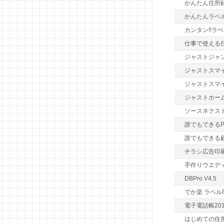
かんたん住所録
かんたんラベ
カンタン!!ラベ
仕事で使える
ジャストジャ
ジャストスマイ
ジャストスマ
ジャストホー
ソースネクスト 
誰でもできるP
誰でもできる
チラシ広告印刷
手作りウエデ
DBPro V4.5
でか楽 ラベル
電子電話帳2015 
はじめての住