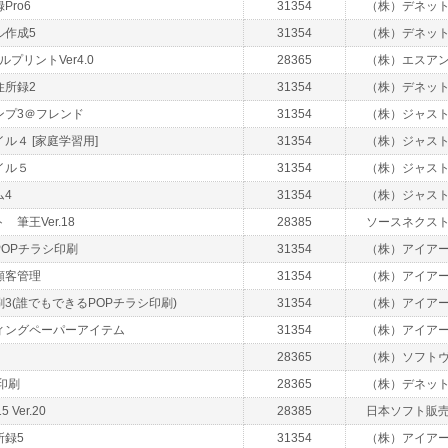
Pro6
31354
（株）デネッ
ル作成5
31354
（株）デネッ
ルプリントVer4.0
28365
（株）エスア
住所録2
31354
（株）デネッ
ンプ3＠フレンド
31354
（株）ジャス
ル４ [家庭学習用]
31354
（株）ジャス
イル５
31354
（株）ジャス
ム4
31354
（株）ジャス
筆王Ver.18
28385
ソースネクス
OPチラシ印刷
31354
（株）アイア
顧客管理
31354
（株）アイア
3(誰でもできるPOPチラシ印刷)
31354
（株）アイア
ィングペーパーアイテム
31354
（株）アイア
28365
（株）ソフト
印刷
28365
（株）デネッ
Ver.20
28385
日本ソフト販
所録5
31354
（株）アイア