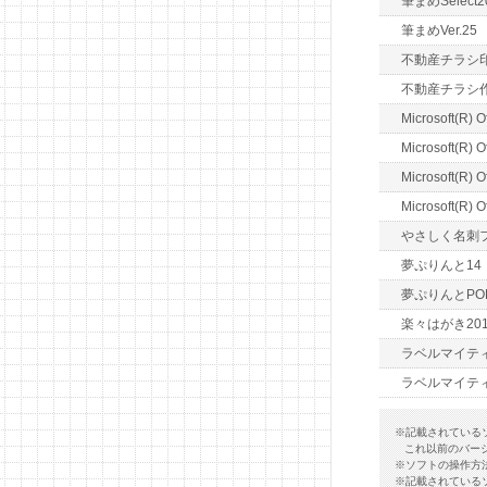
筆まめSelect2
筆まめVer.25
不動産チラシ
不動産チラシ
Microsoft(R) O
Microsoft(R) O
Microsoft(R) O
Microsoft(R) O
やさしく名刺ファ
夢ぷりんと14
夢ぷりんとPO
楽々はがき201
ラベルマイティ
ラベルマイティ P
※記載されている
これ以前のバー
※ソフトの操作方
※記載されている