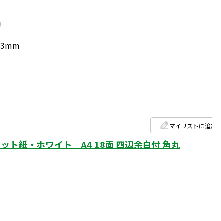
円
.3mm
マイリストに追加
ト紙・ホワイト A4 18面 四辺余白付 角丸