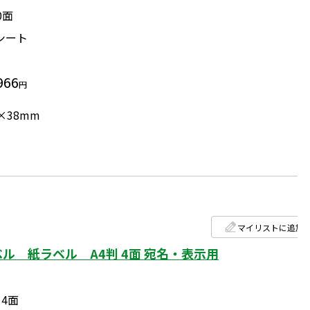
0面
0シート
966
円
×38mm
マイリストに追加
ベル 紙ラベル A4判 4面 宛名・表示用
4面