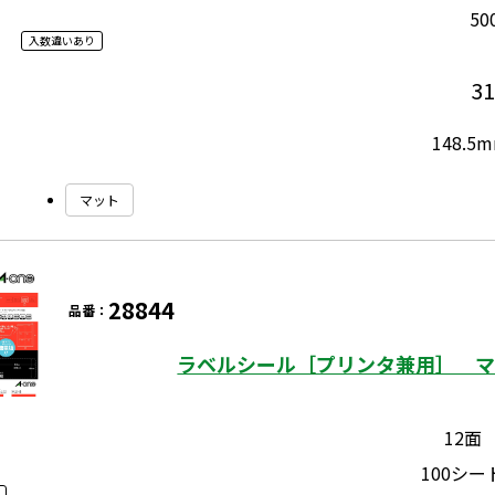
5
入数違いあり
31
148.5
マット
28844
品番：
ラベルシール［プリンタ兼用］ マッ
12面
100シー