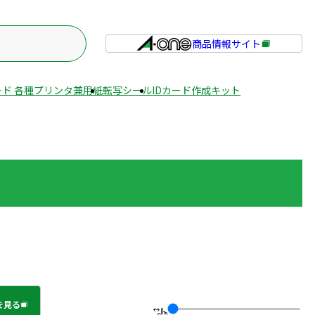
商品情報サイト
外
部
サ
ド 各種プリンタ兼用紙
転写シール
IDカード作成キット
イ
ト
を
別
ウ
イ
ン
ド
ウ
で
開
き
ま
を見る