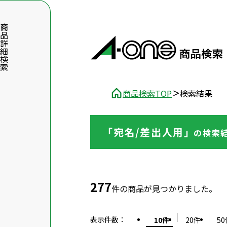
品詳細検索
商品検索TOP
検索結果
「宛名/差出人用」
の
検索
数字5桁を入力（半角数字）
前後に文字のある品番は、文字を除いて入力してください
277
件の商品が見つかりました。
表示件数
：
10件
20件
50