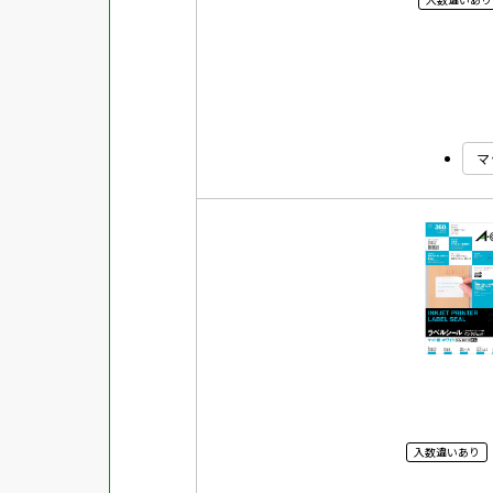
マ
入数違いあり