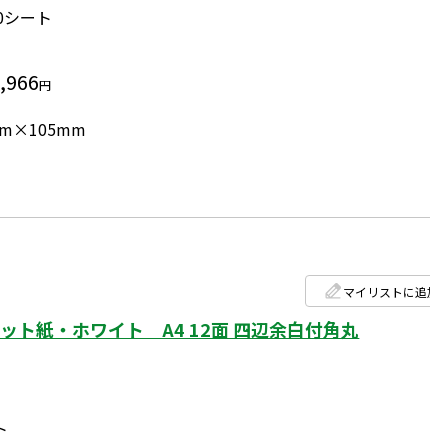
00シート
,966
円
mm×105mm
マイリストに追加
ト紙・ホワイト A4 12面 四辺余白付角丸
ト