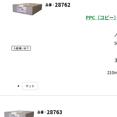
28762
品番：
PPC（コピー
入数違いあり
210
マット
28763
品番：