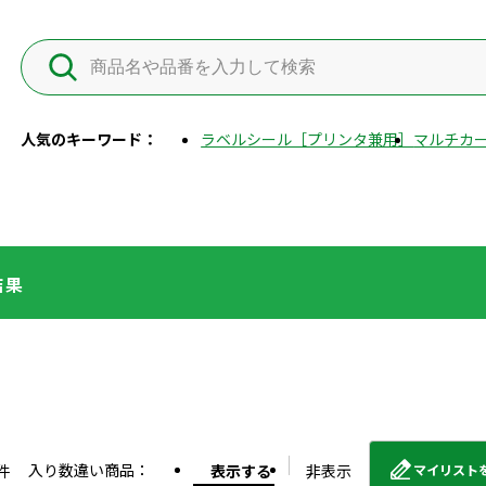
人気のキーワード：
ラベルシール［プリンタ兼用］
マルチカー
結果
入り数違い商品：
件
表示する
非表示
マイリスト
外