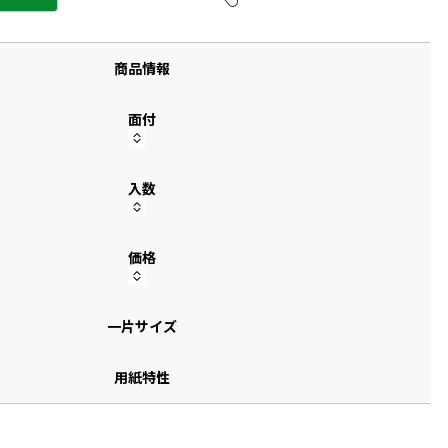
す
商品情報
面付
入数
価格
一片サイズ
用紙特性