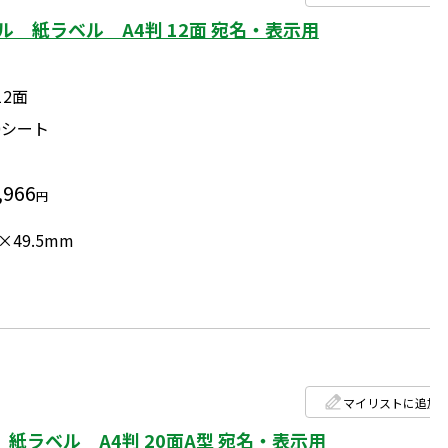
ル 紙ラベル A4判 12面 宛名・表示用
12面
0シート
,966
円
×49.5mm
マイリストに追加
紙ラベル A4判 20面A型 宛名・表示用