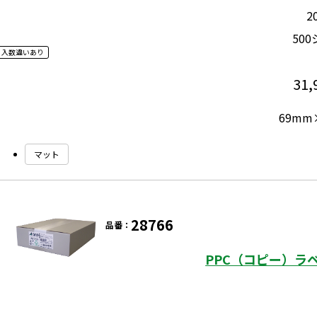
2
50
入数違いあり
31,
69mm
マット
28766
品番：
PPC（コピー）ラ