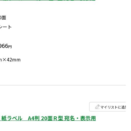
0面
0シート
966
円
mm×42mm
マイリストに追加
紙ラベル A4判 20面Ｒ型 宛名・表示用