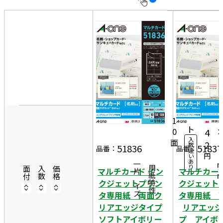
10
表
件
示
す
20
る
件
非
50
表
件
9
示
50
1
3,
シ
ー
5
1
ト
0
4
入
面
5
2
数
51836
51837
品番：
品番：
違
5
円
い
あ
一片サイズ
り
商品情報
用紙特性
面付
入数
価格
マルチカード イン
マルチカー
クジェットプリン
クジェット
タ専用紙 両面ク
タ専用紙 
リアエッジタイプ
リアエッジ
ソフトアイボリー
プ アイ