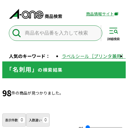
商品情報サイト
外
部
サ
イ
詳細
検索
ト
を
人気のキーワード：
ラベルシール［プリンタ兼用］
別
ウ
「名刺用」
の
検索結果
イ
ン
ド
98
ウ
件の商品が見つかりました。
で
開
き
ま
表示件数
入数違い
す