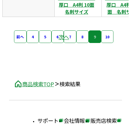
厚口 A4判 10面
厚口 A4判
名刺サイズ
面 名刺サ
次へ
前へ
4
5
6
7
8
9
10
商品検索TOP
検索結果
サポート
会社情報
販売店検索
外
外
外