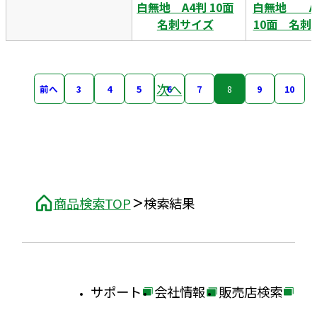
白無地 A4判 10面
白無地 
名刺サイズ
10面 名刺
次へ
前へ
3
4
5
6
7
8
9
10
商品検索TOP
検索結果
サポート
会社情報
販売店検索
外
外
外