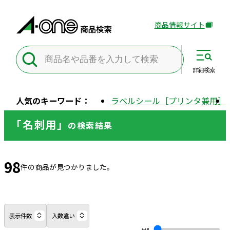
商品情報サイト
外
部
サ
イ
詳細
検索
ト
を
人気のキーワード：
ラベルシール［プリンタ兼用］
別
ウ
「名刺用」
の
検索結果
イ
ン
ド
98
ウ
件の商品が見つかりました。
で
開
き
ま
表示件数
入数違い
す