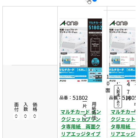
10
表
件
示
す
20
る
件
非
50
表
件
9
示
50
1
3,
シ
ー
0
1
ト
0
4
入
面
5
7
数
違
5
51802
51805
品番：
品番：
円
い
一片サイズ
あ
商品情報
用紙特性
面付
入数
価格
り
マルチカード イン
マルチカー
クジェットプリン
クジェット
タ専用紙 両面ク
タ専用紙 
リアエッジタイプ
リアエッジ