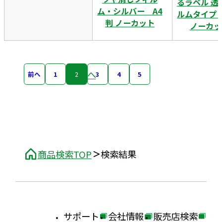
るラベル 透
ム・シルバー A4
ルムタイプ 
判 ノーカット
ノーカッ
次へ
前へ
1
2
3
4
5
商品検索TOP
検索結果
サポート
会社情報
販売店検索