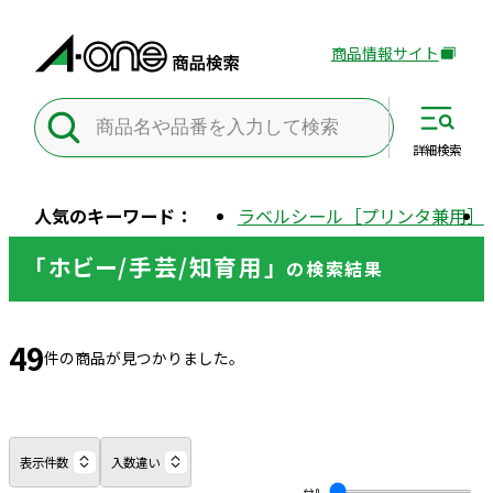
商品情報サイト
外
部
サ
イ
詳細
検索
ト
を
人気のキーワード：
ラベルシール［プリンタ兼用］
別
ウ
「ホビー/手芸/知育用」
の
検索結果
イ
ン
ド
49
ウ
件の商品が見つかりました。
で
開
き
ま
表示件数
入数違い
す