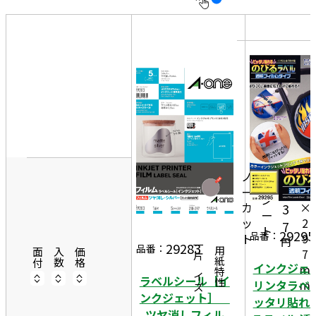
10
表
件
示
す
20
る
件
非
50
表
件
2
示
1
0
1,
ノ
m
5
8
ー
m
シ
カ
×
3
ー
ッ
2
7
ト
29295
品番：
ト
9
円
29283
一片サイズ
品番：
商品情報
用紙特性
7
面付
入数
価格
インクジェ
m
ラベルシール［イ
m
リンタラベ
ンクジェット］
ッタリ貼れ
ツヤ消しフィル