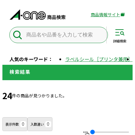
商品情報サイト
外
部
サ
イ
詳細
検索
ト
を
人気のキーワード：
ラベルシール［プリンタ兼用］
別
ウ
検索結果
イ
ン
ド
24
件の商品が見つかりました。
ウ
で
開
き
表示件数
入数違い
ま
す