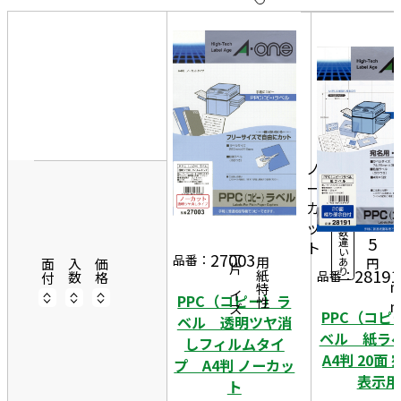
10
表
件
示
す
20
る
件
2
非
50
1
表
10
件
0
2
示
0シ
ノ
4,
ー
ー
3
ト
カ
6
入
ッ
2
数
5
違
ト
9
い
27003
一片サイズ
品番：
あ
円
商品情報
用紙特性
7
面付
入数
価格
り
28191
品番：
PPC（コピー）ラ
PPC（コピ
ベル 透明ツヤ消
ベル 紙
しフィルムタイ
A4判 20面
プ A4判 ノーカッ
表示用
ト