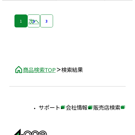
次へ
1
2
3
商品検索TOP
検索結果
サポート
会社情報
販売店検索
外
外
外
部
部
部
サ
サ
サ