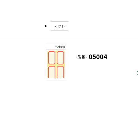
マット
05004
品番：