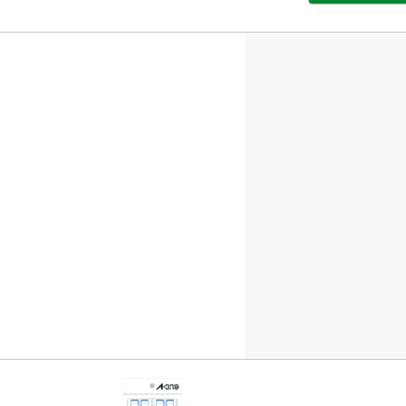
部
サ
イ
ト
を
別
ウ
イ
ン
ド
ウ
で
開
き
ま
す