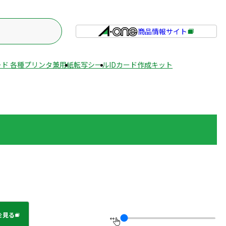
商品情報サイト
外
部
サ
ド 各種プリンタ兼用紙
転写シール
IDカード作成キット
イ
ト
を
別
ウ
イ
ン
ド
ウ
で
開
き
を見る
ま