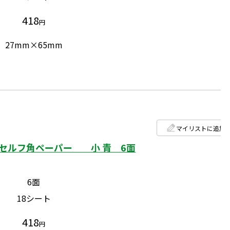
418
円
27mm×65mm
マイリストに追加
セルフ角ペーパー 小 青 6面
6面
18シート
418
円