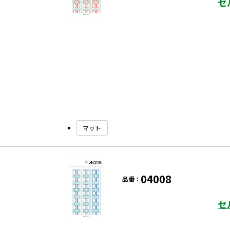
セ
マット
04008
品番：
セ