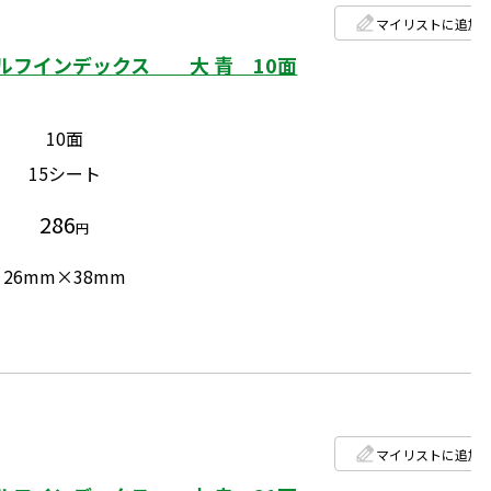
マイリストに追加
ルフインデックス 大 青 10面
10面
15シート
286
円
26mm×38mm
マイリストに追加