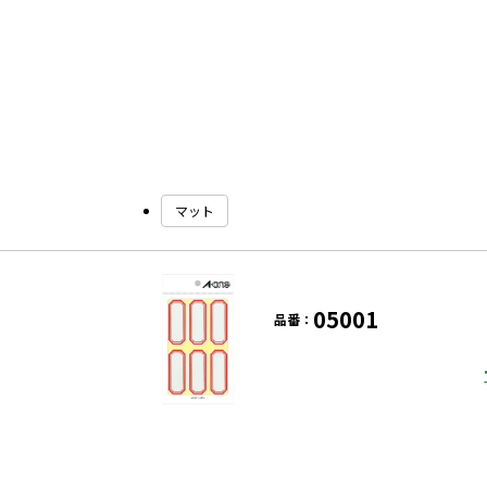
マット
05001
品番：