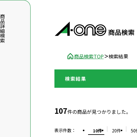
品詳細検索
商品検索TOP
検索結果
検索結果
数字5桁を入力（半角数字）
前後に文字のある品番は、文字を除いて入力してください
107
件の商品が見つかりました。
表示件数
：
10件
20件
50