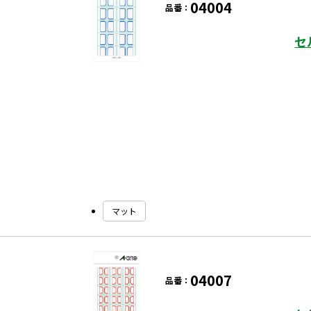
04004
品番：
セ
マット
04007
品番：