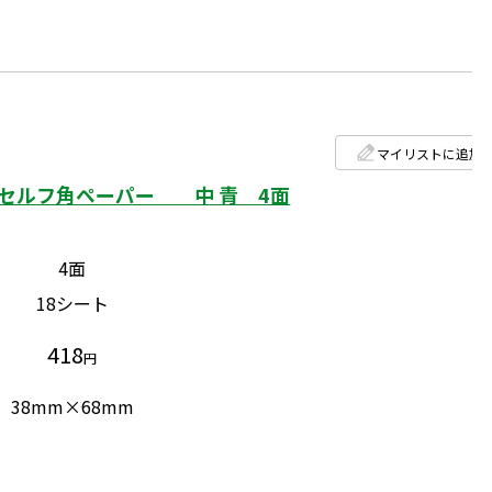
マイリストに追加
セルフ角ペーパー 中 青 4面
4面
18シート
418
円
38mm×68mm