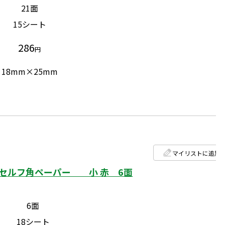
21面
15シート
286
円
18mm×25mm
マイリストに追加
セルフ角ペーパー 小 赤 6面
6面
18シート