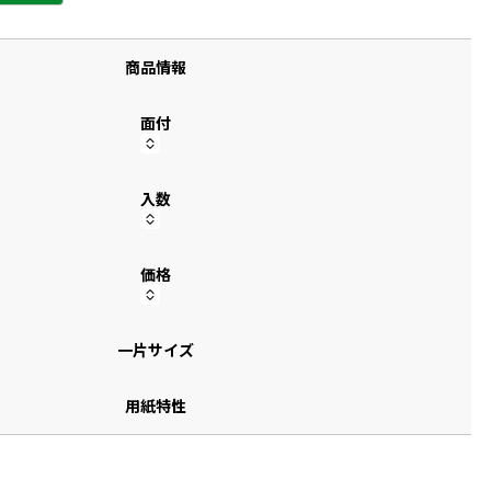
す
商品情報
面付
入数
価格
一片サイズ
用紙特性