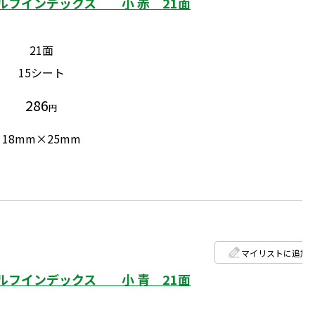
ルフインデックス 小 赤 21面
21面
15シート
286
円
18mm×25mm
マイリストに追加
ルフインデックス 小 青 21面