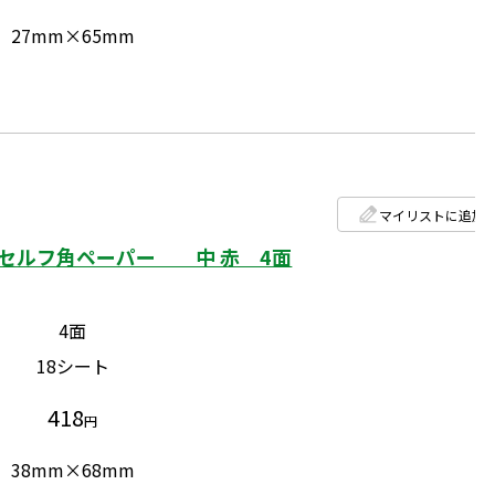
27mm×65mm
マイリストに追加
セルフ角ペーパー 中 赤 4面
4面
18シート
418
円
38mm×68mm