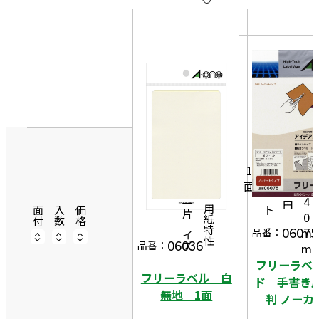
10
表
件
示
す
20
る
件
非
50
8
表
件
6
示
m
1
4
m
5
1
1
×
シ
面
1
8
ー
4
円
一片サイズ
ト
商品情報
用紙特性
面付
入数
価格
0
06075
m
品番：
06036
品番：
m
フリーラベ
フリーラベル 白
ド 手書き用
無地 1面
判 ノーカ