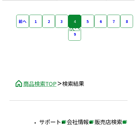
前へ
1
2
3
4
5
6
7
8
次へ
9
商品検索TOP
検索結果
サポート
会社情報
販売店検索
外
外
外
部
部
部