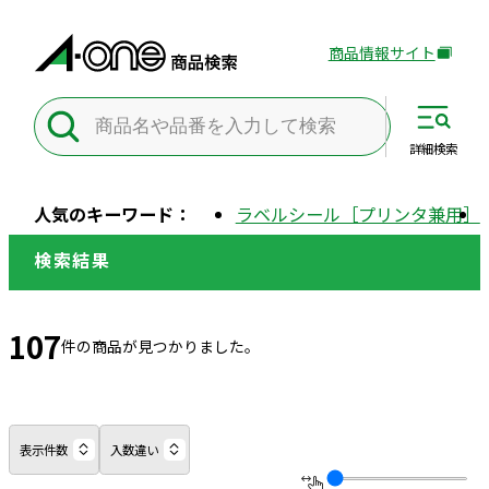
商品情報サイト
外
部
サ
イ
詳細
検索
ト
を
人気のキーワード：
ラベルシール［プリンタ兼用］
別
ウ
検索結果
イ
ン
ド
107
件の商品が見つかりました。
ウ
で
開
き
表示件数
入数違い
ま
す