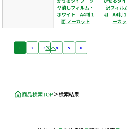
がせるタイプ ツ
がせるタイ
ヤ消しフィルム・
沢フィルム
ホワイト A4判 1
明 A4判 
面 ノーカット
ーカッ
次へ
1
2
3
4
5
6
商品検索TOP
検索結果