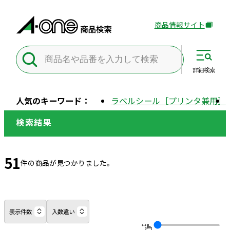
商品情報サイト
外
部
サ
イ
詳細
検索
ト
を
人気のキーワード：
ラベルシール［プリンタ兼用］
別
ウ
検索結果
イ
ン
ド
51
件の商品が見つかりました。
ウ
で
開
き
表示件数
入数違い
ま
す