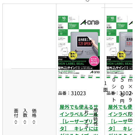
10
表
件
示
す
20
る
件
非
50
表
件
2
示
1
0
2,
1
m
5
0
m
1
シ
×
0
面
31023
31024
ー
2
品番：
品番：
8
ト
9
円
7
屋外でも使えるサ
屋外でも使
一片サイズ
商品情報
用紙特性
面付
入数
価格
m
インラベルシール
インラベル
m
［レーザープリン
［レーザー
タ］ キレイには
タ］ キレ